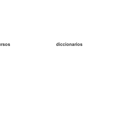
ursos
diccionarios
tudio inglés
tudio alemán
tudio francés
tudio ruso
tudio noruego
tudio sueco
h Programu Operacyjnego Inteligentny