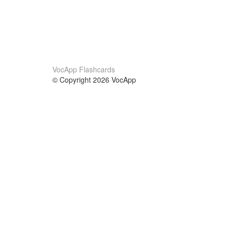
VocApp Flashcards
© Copyright 2026 VocApp
02-798 Mielczarskiego 8/58
Warsaw, Poland (EU)