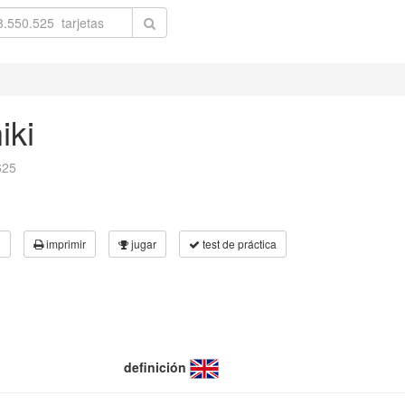
iki
625
3
imprimir
jugar
test de práctica
definición