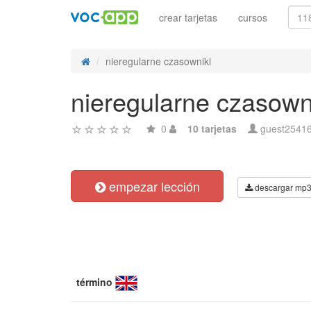
crear tarjetas
cursos
nieregularne czasowniki
nieregularne czasown
0
10 tarjetas
guest2541
empezar lección
descargar mp
término