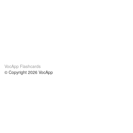
VocApp Flashcards
© Copyright 2026 VocApp
02-798 Mielczarskiego 8/58
Warsaw, Poland (EU)