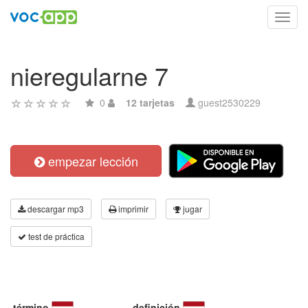
Toggl
navig
nieregularne 7
0
12 tarjetas
guest2530229
empezar lección
descargar mp3
imprimir
jugar
test de práctica
término
definición