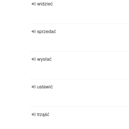
widzieć
sprzedać
wysłać
ustawić
trząść