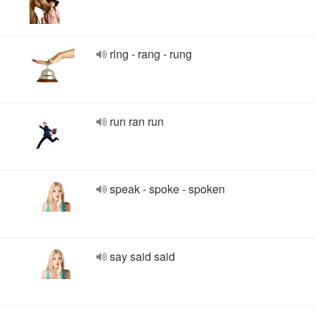
ring - rang - rung
run ran run
speak - spoke - spoken
say said said