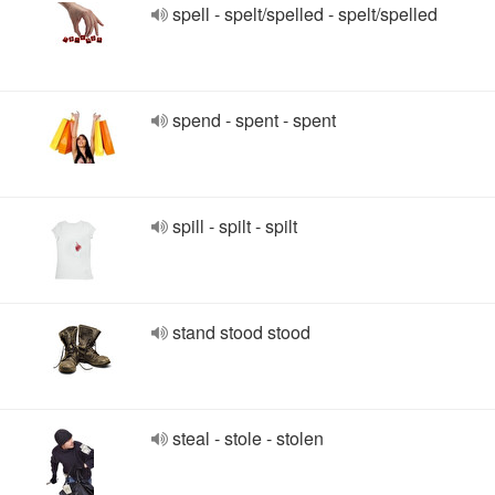
spell - spelt/spelled - spelt/spelled
spend - spent - spent
spill - spilt - spilt
stand stood stood
steal - stole - stolen