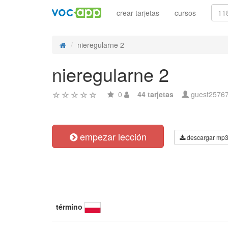
crear tarjetas
cursos
nieregularne 2
nieregularne 2
0
44 tarjetas
guest2576
empezar lección
descargar mp
término