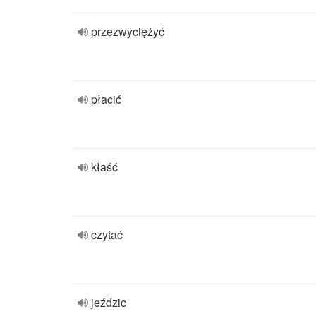
przezwyciężyć
płacić
kłaść
czytać
jeździc