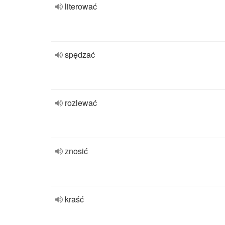
literować
spędzać
rozlewać
znosić
kraść