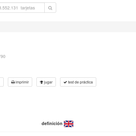
790
3
imprimir
jugar
test de práctica
definición