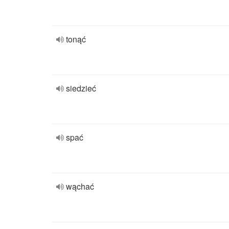
tonąć
siedzieć
spać
wąchać