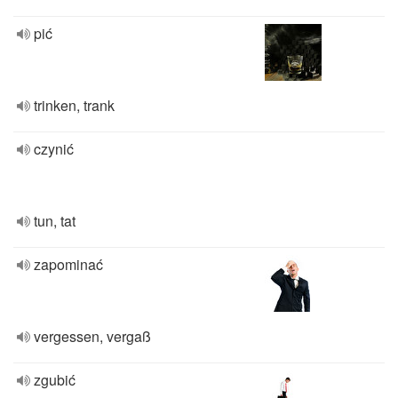
pić
trinken, trank
czynić
tun, tat
zapominać
vergessen, vergaß
zgubić