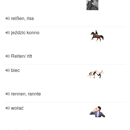
reißen, riss
jeździc konno
Reiten/ ritt
biec
rennen, rannte
wołać