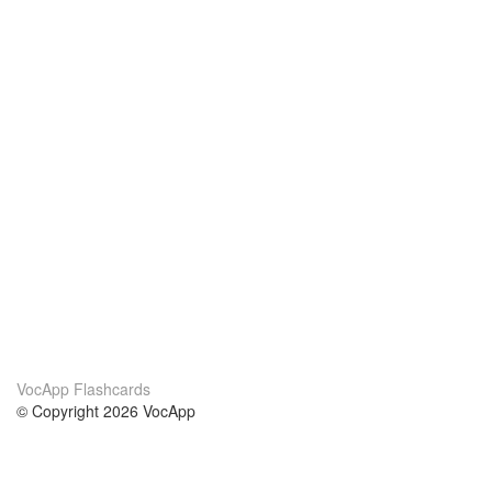
VocApp Flashcards
© Copyright 2026 VocApp
02-798 Mielczarskiego 8/58
Warsaw, Poland (EU)