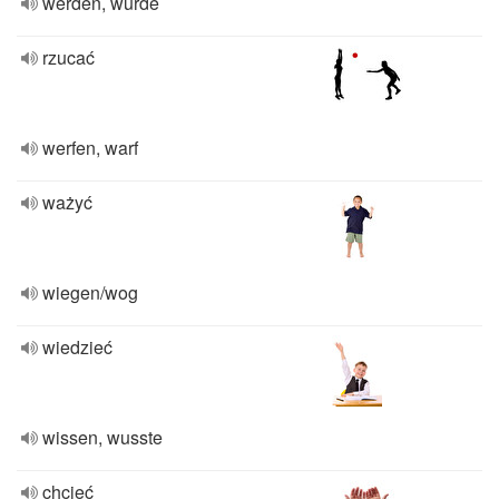
werden, wurde
rzucać
werfen, warf
ważyć
wiegen/wog
wiedzieć
wissen, wusste
chcieć