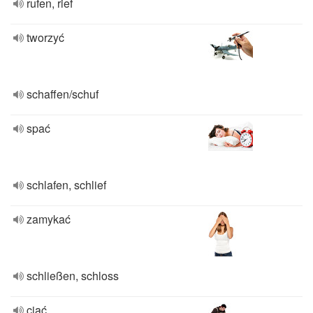
rufen, rief
tworzyć
schaffen/schuf
spać
schlafen, schlief
zamykać
schließen, schloss
ciąć