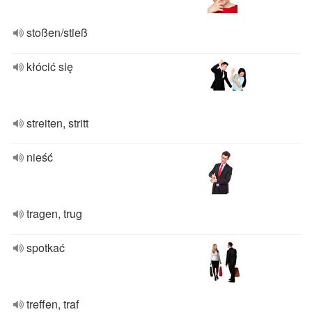
stoßen/stieß
kłócić się
streiten, stritt
nieść
tragen, trug
spotkać
treffen, traf