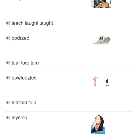
teach taught taught
podrzeć
tear tore torn
powiedzieć
tell told told
myśleć