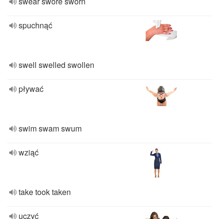
swear swore sworn
spuchnąć
swell swelled swollen
pływać
swim swam swum
wziąć
take took taken
uczyć