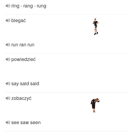
ring - rang - rung
biegać
run ran run
powiedzieć
say said said
zobaczyć
see saw seen