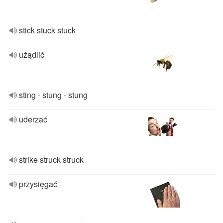
stick stuck stuck
użądlić
sting - stung - stung
uderzać
strike struck struck
przysięgać