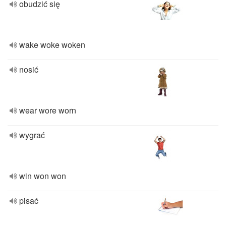
obudzić się
wake woke woken
nosić
wear wore worn
wygrać
win won won
pisać