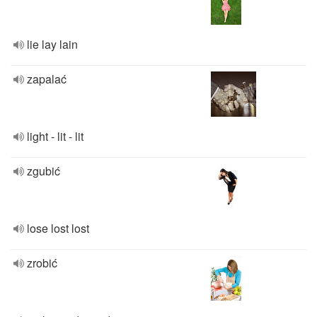
lie lay lain
zapalać
light - lit - lit
zgubić
lose lost lost
zrobić