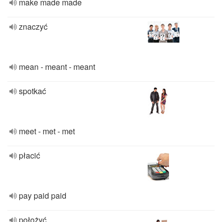
make made made
znaczyć
mean - meant - meant
spotkać
meet - met - met
płacić
pay paid paid
położyć