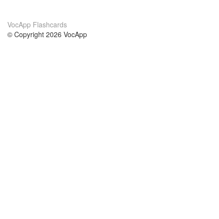
VocApp Flashcards
© Copyright 2026 VocApp
02-798 Mielczarskiego 8/58
Warsaw, Poland (EU)
Acerca de Nosotros
condiciones
nuestro equipo
100% Garantía
blog
política de privacidad
prácticas Erasmus+
condiciones
prácticas a distancia
GDPR
Contacto
cursos