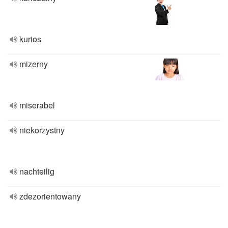
kurios
mizerny
miserabel
niekorzystny
nachteilig
zdezorientowany