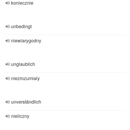
koniecznie
unbedingt
niewiarygodny
unglaublich
niezrozumialy
unverständlich
nieliczny