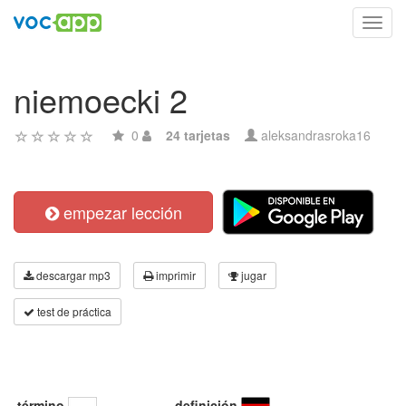
Toggl
navig
niemoecki 2
0
24 tarjetas
aleksandrasroka16
empezar lección
descargar mp3
imprimir
jugar
test de práctica
término
definición