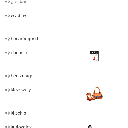
greifbar
wybitny
hervorragend
obecnie
heutzutage
kiczowaty
kitschig
kuriozalny