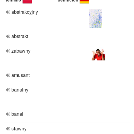
abstrakcyjny
abstrakt
zabawny
amusant
banalny
banal
sławny