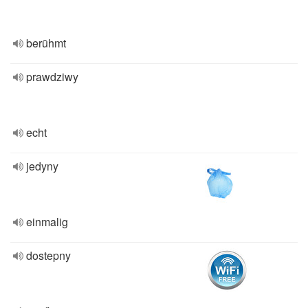
berühmt
prawdziwy
echt
jedyny
einmalig
dostepny