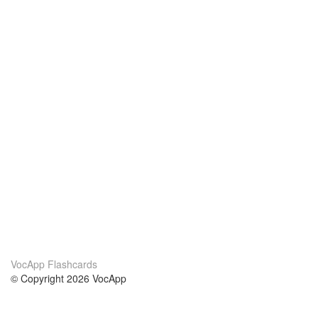
VocApp Flashcards
© Copyright 2026 VocApp
02-798 Mielczarskiego 8/58