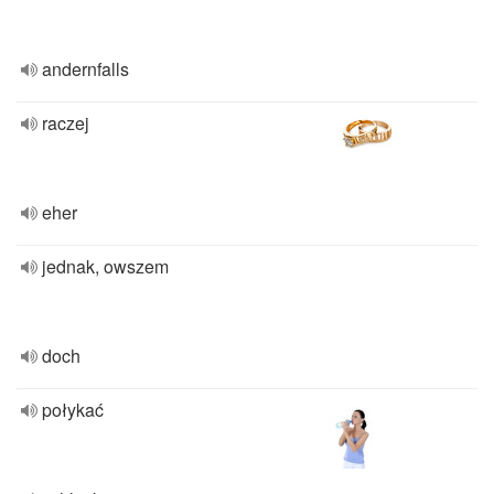
andernfalls
raczej
eher
jednak, owszem
doch
połykać