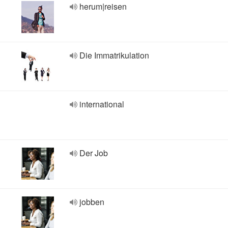
herum|reisen
Die Immatrikulation
international
Der Job
jobben