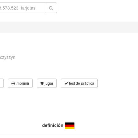
nczyszyn
3
imprimir
jugar
test de práctica
definición