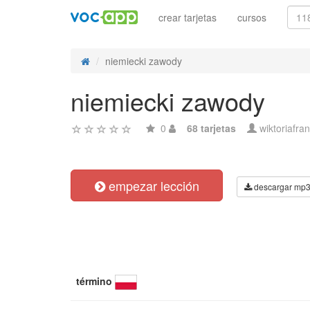
crear tarjetas
cursos
niemiecki zawody
niemiecki zawody
0
68 tarjetas
wiktoriafra
empezar lección
descargar mp
término