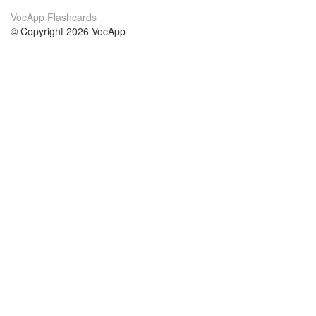
VocApp Flashcards
© Copyright 2026 VocApp
02-798 Mielczarskiego 8/58
Warsaw, Poland (EU)
Acerca de Nosotros
condiciones
nuestro equipo
100% Garantía
blog
política de privacidad
prácticas Erasmus+
condiciones
prácticas a distancia
GDPR
Contacto
cursos
contáctanos
estudio inglés