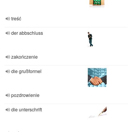
treść
der abbschluss
zakończenie
die grußformel
pozdrowienie
die unterschrift