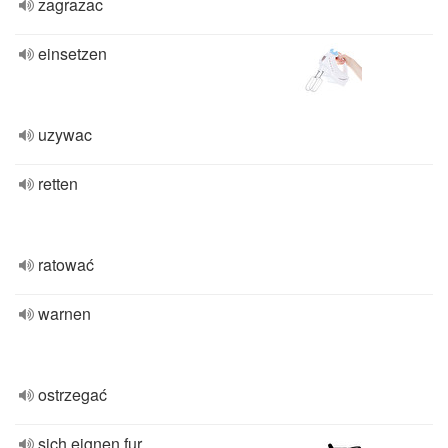
zagrazac
einsetzen
uzywac
retten
ratować
warnen
ostrzegać
sich eignen fur