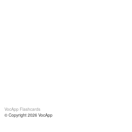
VocApp Flashcards
© Copyright 2026 VocApp
02-798 Mielczarskiego 8/58