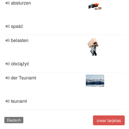
absturzen
spaść
belasten
obciążyć
der Tsunami
tsunami
Deutsch
crear tarjetas