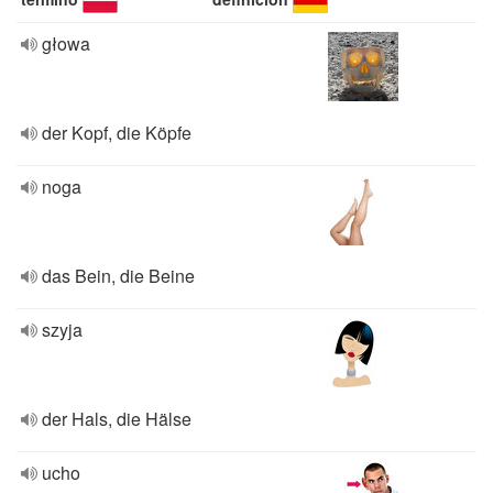
głowa
der Kopf, die Köpfe
noga
das Bein, die Beine
szyja
der Hals, die Hälse
ucho