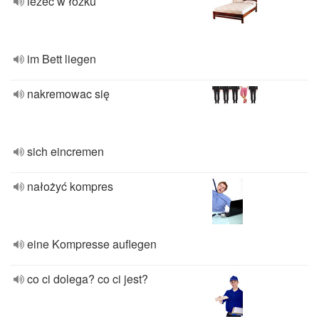
leżeć w łóżku
im Bett liegen
nakremowac się
sich eincremen
nałożyć kompres
eine Kompresse auflegen
co ci dolega? co ci jest?