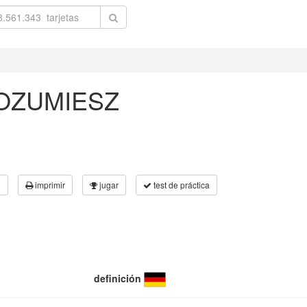
ROZUMIESZ
3
imprimir
jugar
test de práctica
definición