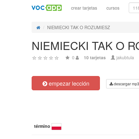
crear tarjetas
cursos
NIEMIECKI TAK O ROZUMIESZ
NIEMIECKI TAK O 
0
10 tarjetas
jakubtula
empezar lección
descargar mp
término