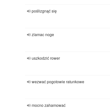
poślizgnąć się
zlamac noge
uszkodzić rower
wezwać pogotowie ratunkowe
mocno zahamować