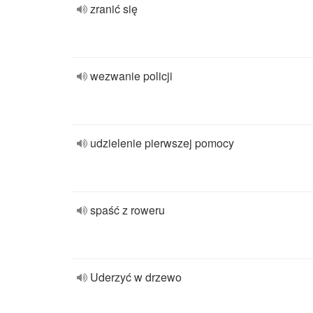
zranić się
wezwanie policji
udzielenie pierwszej pomocy
spaść z roweru
Uderzyć w drzewo