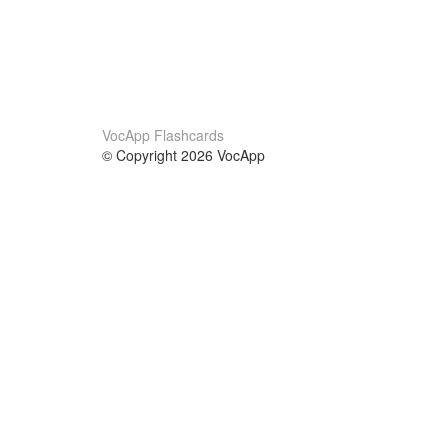
VocApp Flashcards
© Copyright 2026 VocApp
02-798 Mielczarskiego 8/58
Warsaw, Poland (EU)