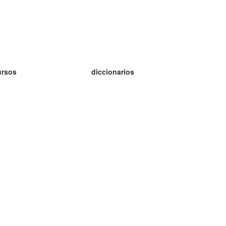
ursos
diccionarios
tudio inglés
tudio alemán
tudio francés
tudio ruso
tudio noruego
tudio sueco
h Programu Operacyjnego Inteligentny