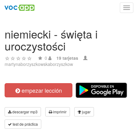
Toggl
navig
niemiecki - święta i
uroczystości
0
19 tarjetas
martynaborzyszkowskaborzyszkow
empezar lección
descargar mp3
imprimir
jugar
test de práctica