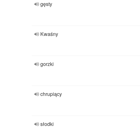
gęsty
Kwaśny
gorzki
chrupiący
słodki