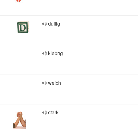
duftig
klebrig
weich
stark