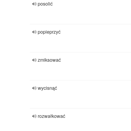
posolić
popieprzyć
zmiksować
wycisnąć
rozwałkować