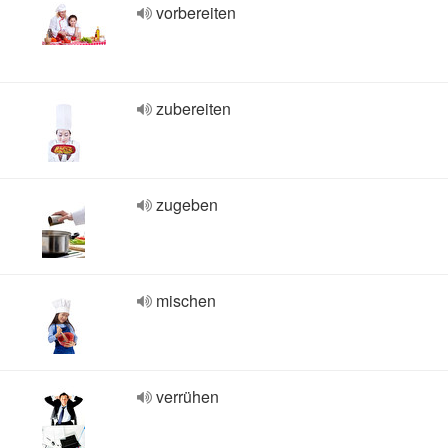
vorbereiten
zubereiten
zugeben
mischen
verrühen