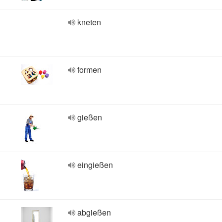
kneten
formen
gießen
eingießen
abgießen