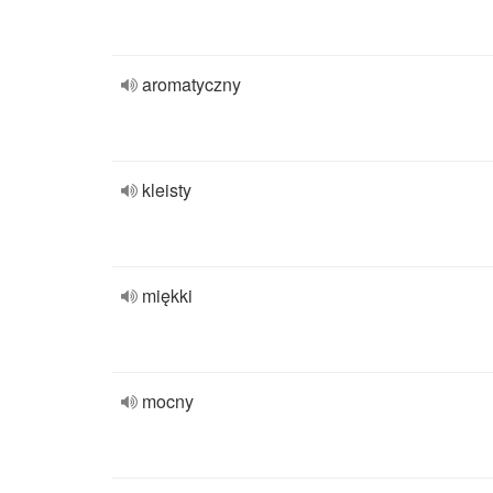
aromatyczny
kleisty
miękki
mocny