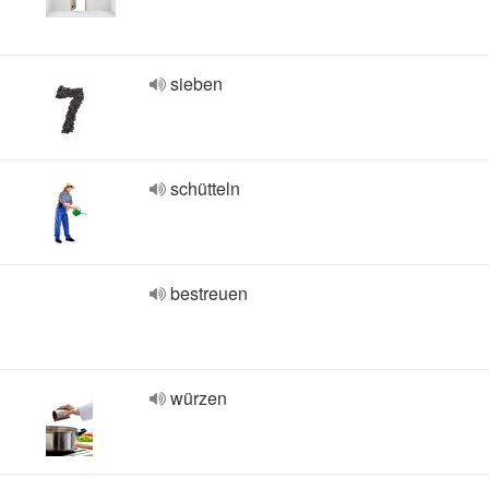
sieben
schütteln
bestreuen
würzen