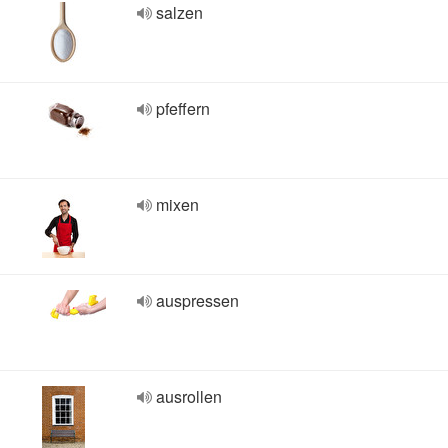
salzen
pfeffern
mixen
auspressen
ausrollen