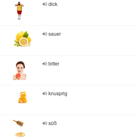
dick
sauer
bitter
knusprig
süß