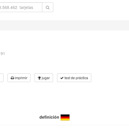
n
191
3
imprimir
jugar
test de práctica
definición