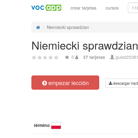
crear tarjetas
cursos
Niemiecki sprawdzian
Niemiecki sprawdzia
0
37 tarjetas
guest2538
empezar lección
descargar mp
término