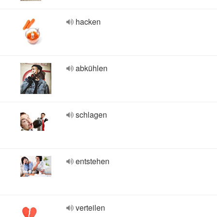
hacken
abkühlen
schlagen
entstehen
verteilen