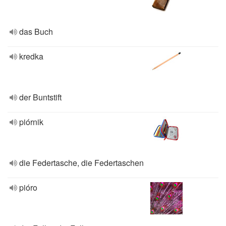
das Buch
kredka
der Buntstift
piórnik
die Federtasche, die Federtaschen
pióro