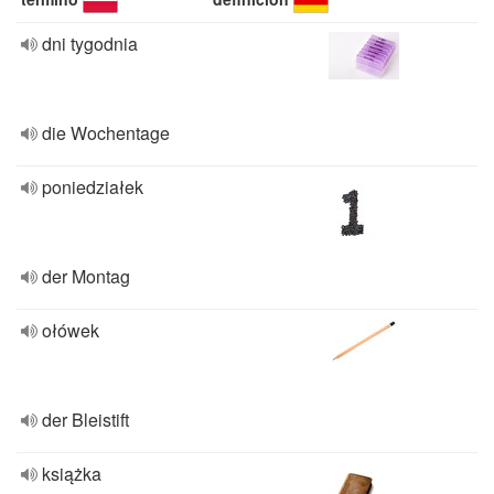
dni tygodnia
die Wochentage
poniedziałek
der Montag
ołówek
der Bleistift
książka