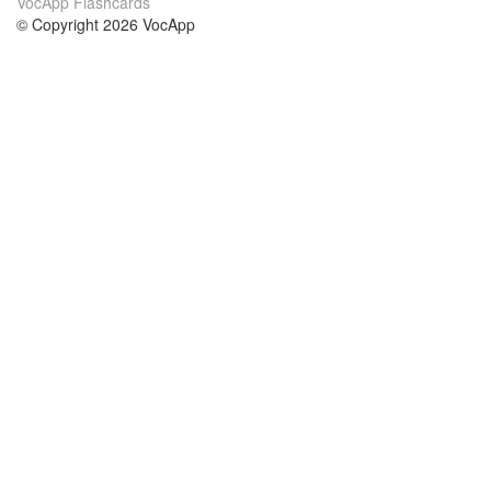
VocApp Flashcards
© Copyright 2026 VocApp
02-798 Mielczarskiego 8/58
Warsaw, Poland (EU)
Acerca de Nosotros
condiciones
nuestro equipo
100% Garantía
blog
política de privacidad
prácticas Erasmus+
condiciones
prácticas a distancia
GDPR
Contacto
cursos
contáctanos
estudio inglés
Ayuda
estudio alemán