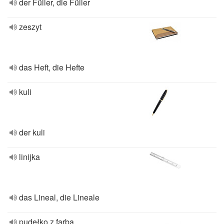
der Füller, die Füller
zeszyt
das Heft, die Hefte
kuli
der kuli
linijka
das Lineal, die Lineale
pudełko z farbą