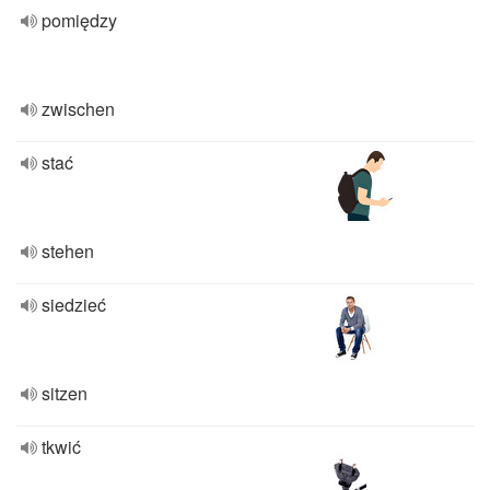
pomiędzy
zwischen
stać
stehen
siedzieć
sitzen
tkwić