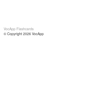
VocApp Flashcards
© Copyright 2026 VocApp
02-798 Mielczarskiego 8/58
Warsaw, Poland (EU)
Acerca de Nosotros
condiciones
nuestro equipo
100% Garantía
blog
política de privacidad
prácticas Erasmus+
condiciones