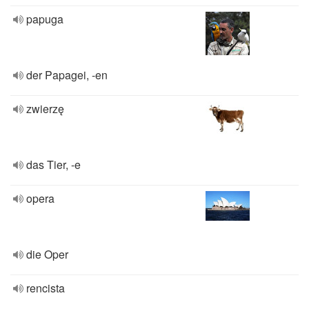
papuga
der Papagei, -en
zwierzę
das Tier, -e
opera
die Oper
rencista