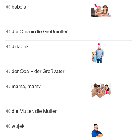
babcia
die Oma = die Großmutter
dziadek
der Opa = der Großvater
mama, mamy
die Mutter, die Mütter
wujek