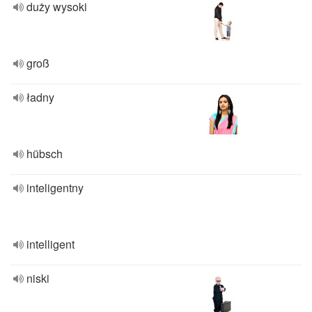
duży wysoki
groß
ładny
hübsch
inteligentny
intelligent
niski