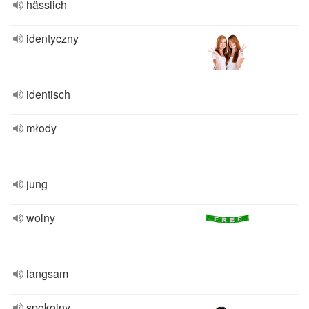
hässlich
identyczny
identisch
młody
jung
wolny
langsam
spokojny