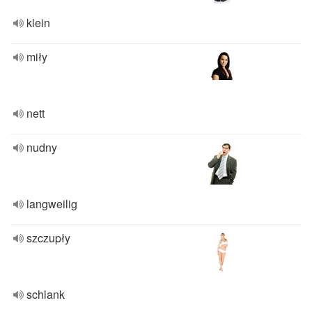
klein
miły
nett
nudny
langweilig
szczupły
schlank