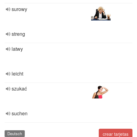
surowy
streng
latwy
leicht
szukać
suchen
Deutsch
crear tarjetas