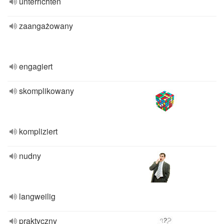
unterrichten
zaangażowany
engagiert
skomplikowany
kompliziert
nudny
langweilig
praktyczny