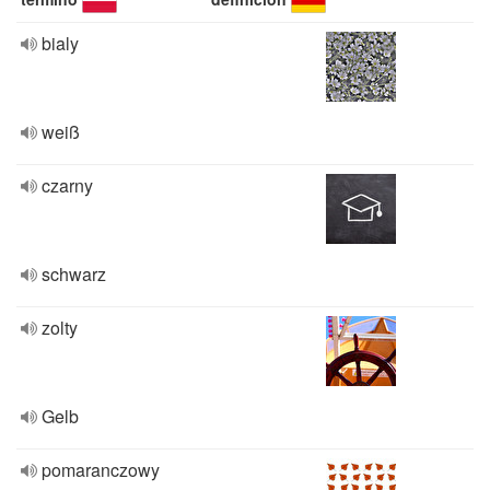
bialy
weiß
czarny
schwarz
zolty
Gelb
pomaranczowy