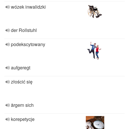
wózek inwalidzki
der Rollstuhl
podekscytowany
aufgeregt
złościć się
ärgern sich
korepetycje