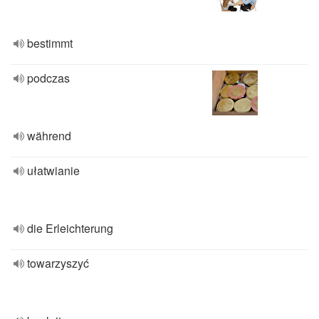
bestimmt
podczas
während
ułatwianie
die Erleichterung
towarzyszyć