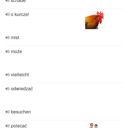
schade
o kurcze!
mist
może
vielleicht
odwiedzać
besuchen
polecać