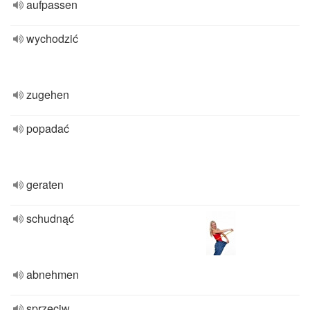
aufpassen
wychodzić
zugehen
popadać
geraten
schudnąć
abnehmen
sprzeciw