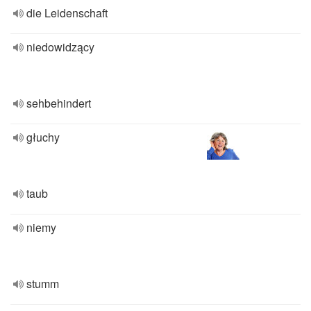
die Leidenschaft
niedowidzący
sehbehindert
głuchy
taub
niemy
stumm