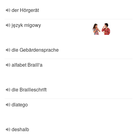
der Hörgerät
język migowy
die Gebärdensprache
alfabet Braill'a
die Brailleschrift
dlatego
deshalb