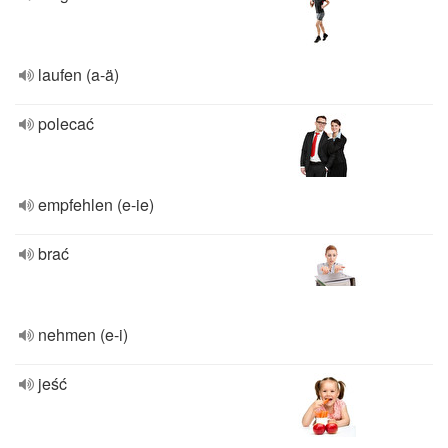
laufen (a-ä)
polecać
empfehlen (e-ie)
brać
nehmen (e-i)
jeść