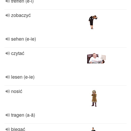
treffen (e-i)
zobaczyć
sehen (e-ie)
czytać
lesen (e-ie)
nosić
tragen (a-ä)
biegać