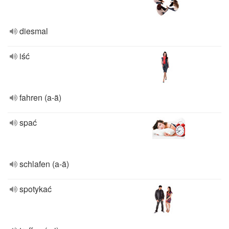
diesmal
iść
fahren (a-ä)
spać
schlafen (a-ä)
spotykać