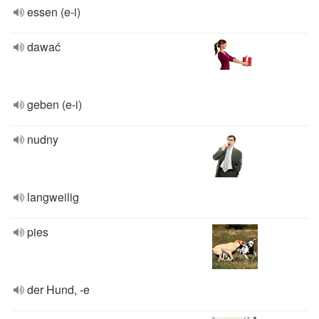
essen (e-i)
dawać
geben (e-i)
nudny
langweilig
pies
der Hund, -e