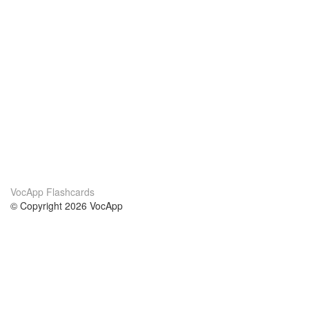
VocApp Flashcards
© Copyright 2026 VocApp
02-798 Mielczarskiego 8/58
Warsaw, Poland (EU)