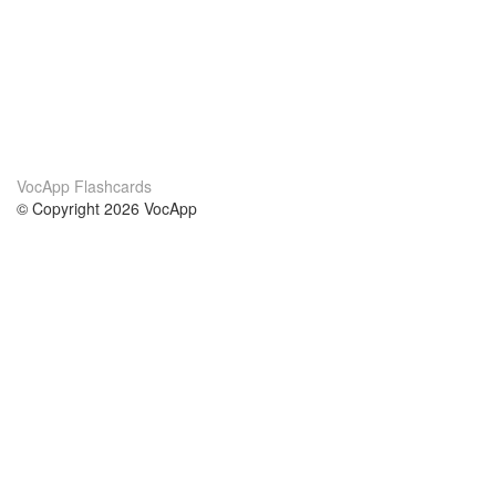
VocApp Flashcards
© Copyright 2026 VocApp
02-798 Mielczarskiego 8/58
Warsaw, Poland (EU)
Acerca de Nosotros
condiciones