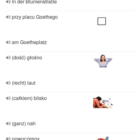
in der Blumenstraße
przy placu Goethego
am Goetheplatz
(dość) głośno
(recht) laut
(całkiem) blisko
(ganz) nah
nowoczesny