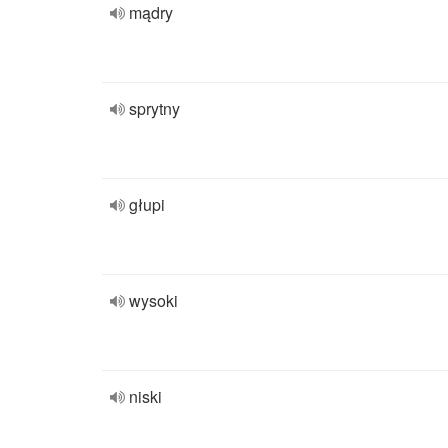
mądry
sprytny
głupi
wysoki
niski