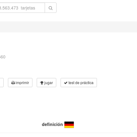
1
560
3
imprimir
jugar
test de práctica
definición