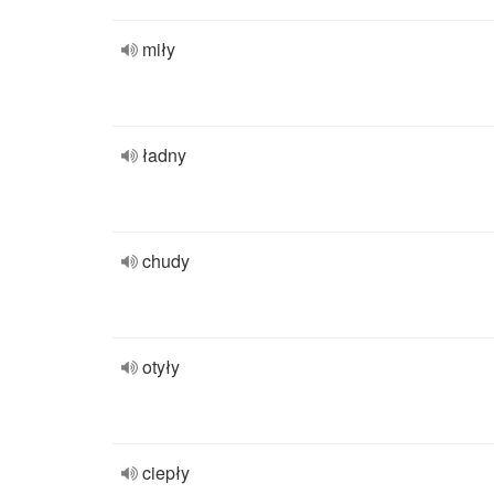
miły
ładny
chudy
otyły
ciepły