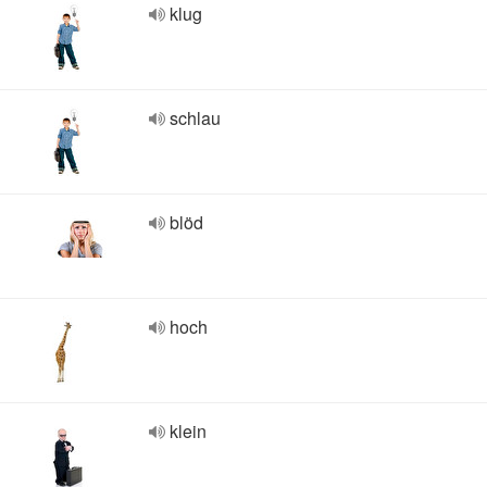
klug
schlau
blöd
hoch
klein