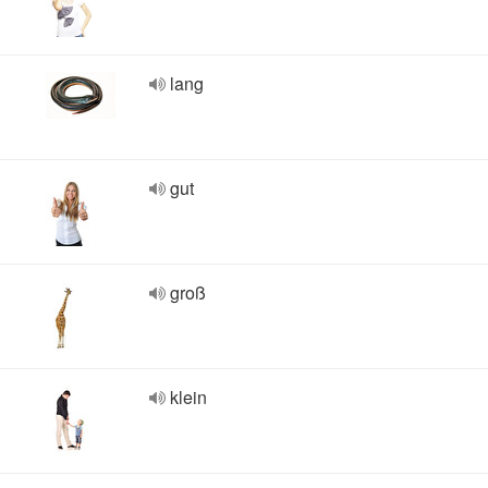
lang
gut
groß
klein