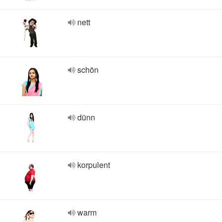
nett
schön
dünn
korpulent
warm