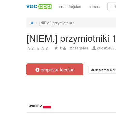
crear tarjetas
cursos
[NIEM.] przymiotniki 1
[NIEM.] przymiotniki 
0
27 tarjetas
guest2462
empezar lección
descargar mp
término