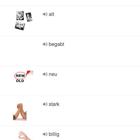
alt
begabt
neu
stark
billig