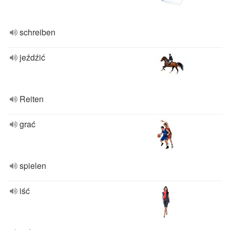
schreiben
jeźdźić
Reiten
grać
spielen
iść