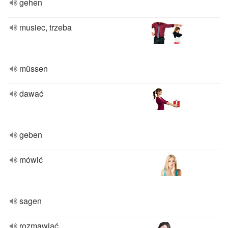
gehen
musiec, trzeba
müssen
dawać
geben
mówić
sagen
rozmawiać