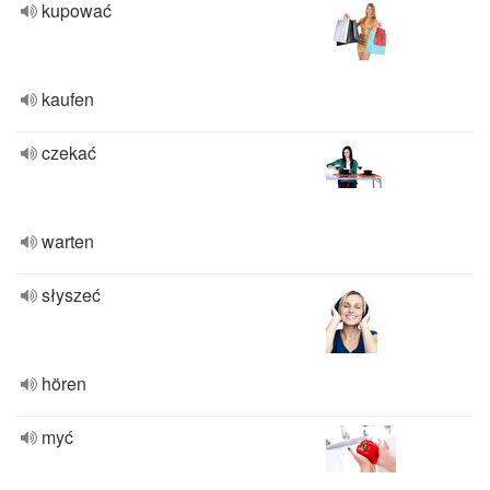
kupować
kaufen
czekać
warten
słyszeć
hören
myć