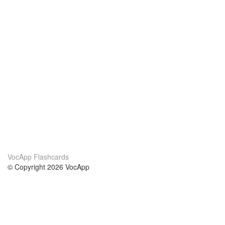
VocApp Flashcards
© Copyright 2026 VocApp
02-798 Mielczarskiego 8/58
Warsaw, Poland (EU)