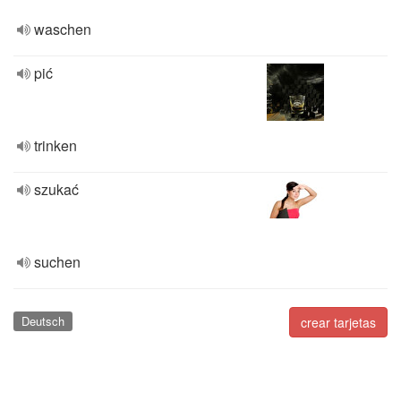
waschen
pić
trinken
szukać
suchen
Deutsch
crear tarjetas