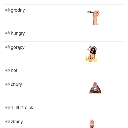
głodny
hungry
gorący
hot
chory
1. ill 2. sick
zimny