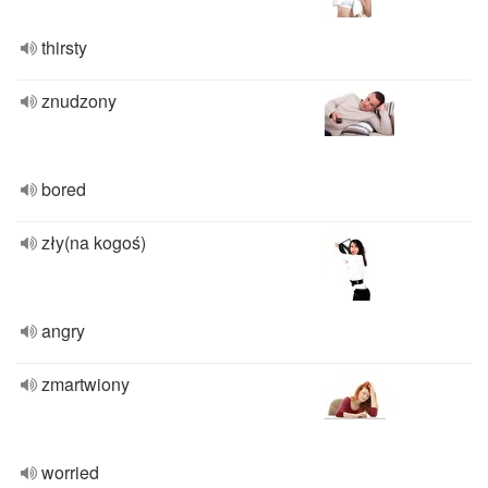
thirsty
znudzony
bored
zły(na kogoś)
angry
zmartwiony
worried