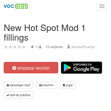
Toggl
navig
New Hot Spot Mod 1
fillings
0
15 tarjetas
JanuszKruszyn
empezar lección
descargar mp3
imprimir
jugar
test de práctica