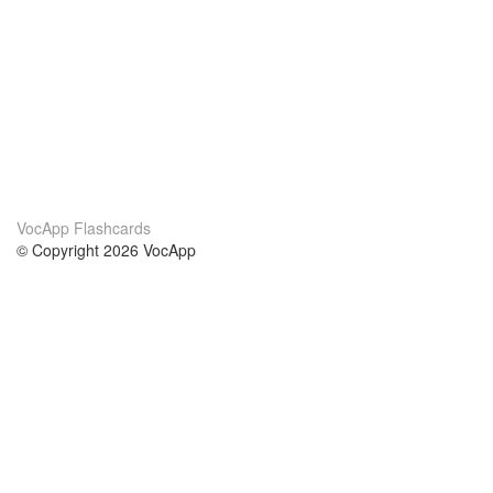
VocApp Flashcards
© Copyright 2026 VocApp
02-798 Mielczarskiego 8/58
Warsaw, Poland (EU)