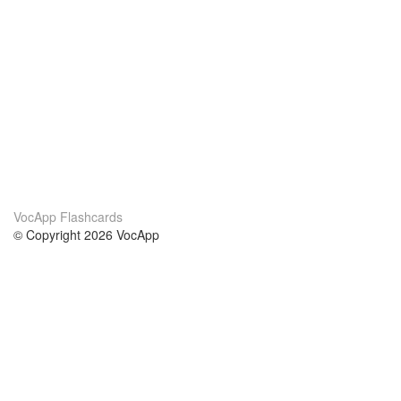
VocApp Flashcards
© Copyright 2026 VocApp
02-798 Mielczarskiego 8/58
Warsaw, Poland (EU)