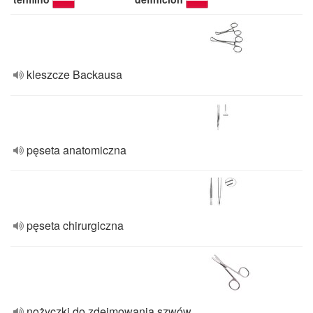
kleszcze Backausa
pęseta anatomiczna
pęseta chirurgiczna
nożyczki do zdejmowania szwów