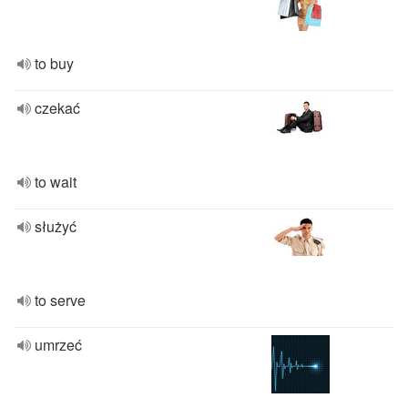
to buy
czekać
to wait
służyć
to serve
umrzeć