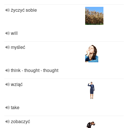
życzyć sobie
will
myśleć
think - thought - thought
wziąć
take
zobaczyć