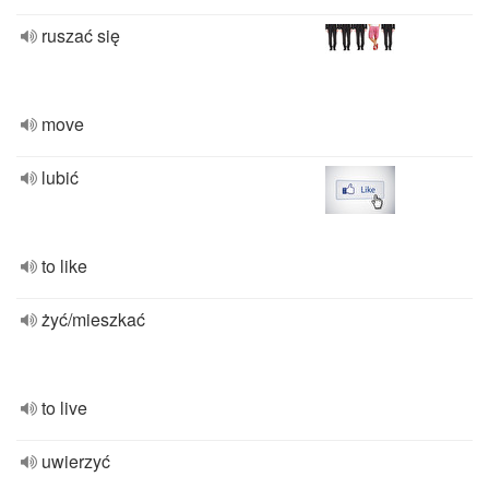
ruszać się
move
lubić
to like
żyć/mieszkać
to live
uwierzyć