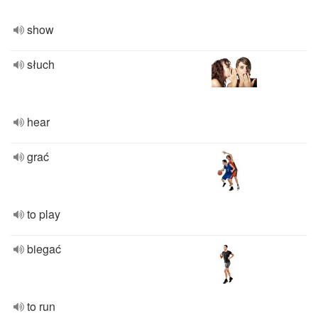
show
słuch
hear
grać
to play
biegać
to run