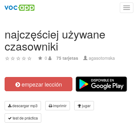
Toggl
navig
najczęściej używane
czasowniki
0
75 tarjetas
agasotomska
empezar lección
descargar mp3
imprimir
jugar
test de práctica