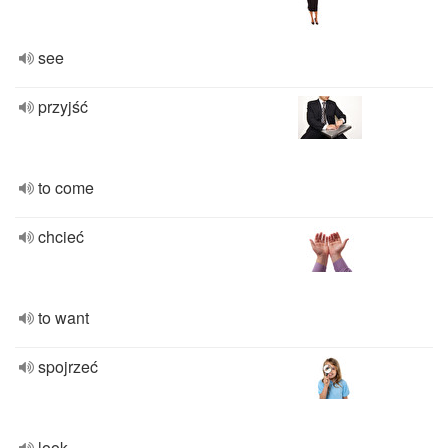
see
przyjść
to come
chcieć
to want
spojrzeć
look