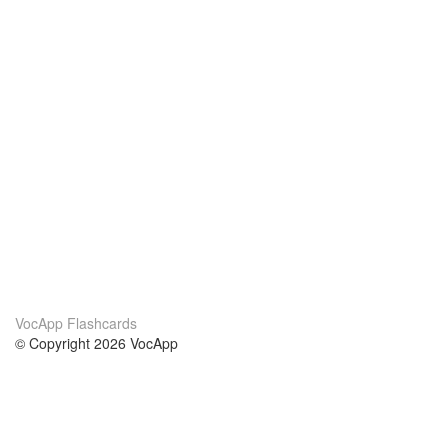
VocApp Flashcards
© Copyright 2026 VocApp
02-798 Mielczarskiego 8/58
Warsaw, Poland (EU)