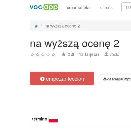
crear tarjetas
cursos
na wyższą ocenę 2
na wyższą ocenę 2
0
12 tarjetas
vacio
empezar lección
descargar mp
término