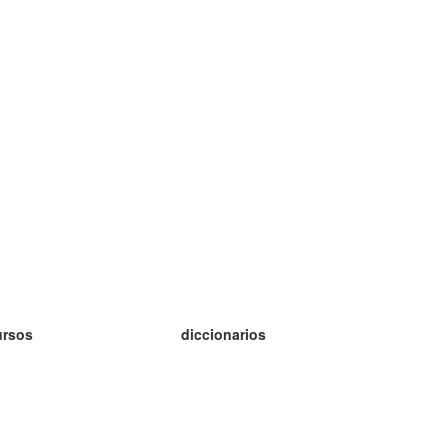
ursos
diccionarios
tudio inglés
tudio alemán
tudio francés
tudio ruso
tudio noruego