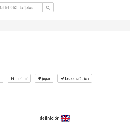
3
imprimir
jugar
test de práctica
definición