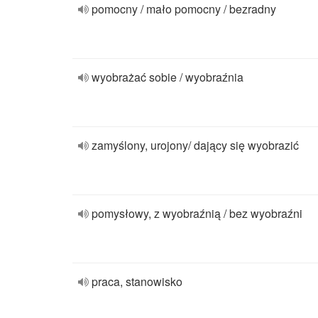
pomocny / mało pomocny / bezradny
wyobrażać sobie / wyobraźnia
zamyślony, urojony/ dający się wyobrazić
pomysłowy, z wyobraźnią / bez wyobraźni
praca, stanowisko