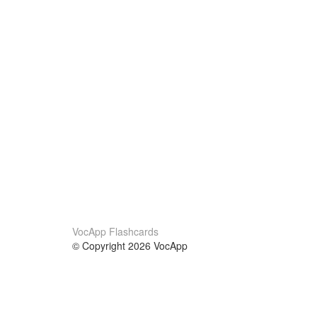
VocApp Flashcards
© Copyright 2026 VocApp
02-798 Mielczarskiego 8/58
Warsaw, Poland (EU)