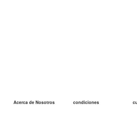
Acerca de Nosotros
condiciones
c
nuestro equipo
100% Garantía
es
blog
política de privacidad
es
prácticas Erasmus+
condiciones
es
prácticas a distancia
GDPR
es
es