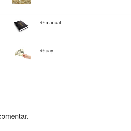
manual
pay
comentar.