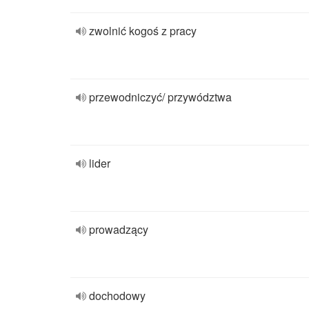
zwolnić kogoś z pracy
przewodniczyć/ przywództwa
lider
prowadzący
dochodowy