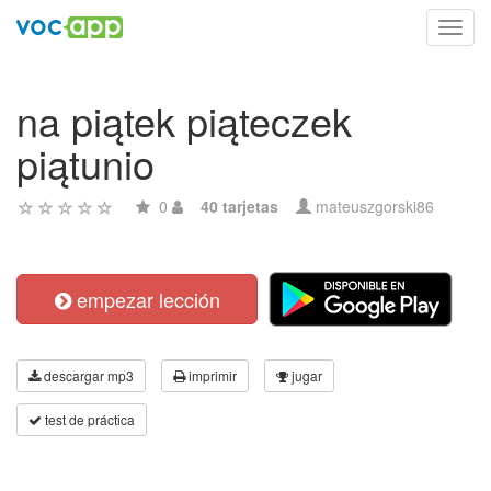
Toggl
navig
na piątek piąteczek
piątunio
0
40 tarjetas
mateuszgorski86
empezar lección
descargar mp3
imprimir
jugar
test de práctica