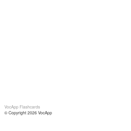
VocApp Flashcards
© Copyright 2026 VocApp
02-798 Mielczarskiego 8/58
Warsaw, Poland (EU)