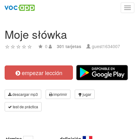
Toggl
navig
Moje słówka
0
301 tarjetas
guest1634007
empezar lección
descargar mp3
imprimir
jugar
test de práctica
término
definición