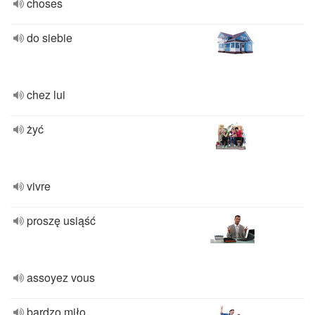
choses
do siebie
chez lui
żyć
vivre
proszę usiąść
assoyez vous
bardzo miło