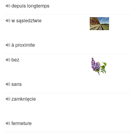
depuis longtemps
w sąsiedztwie
à proximite
bez
sans
zamknięcie
fermeture