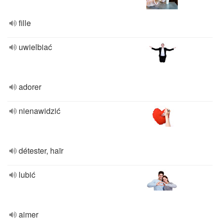
fille
uwielbiać
adorer
nienawidzić
détester, haïr
lubić
aimer