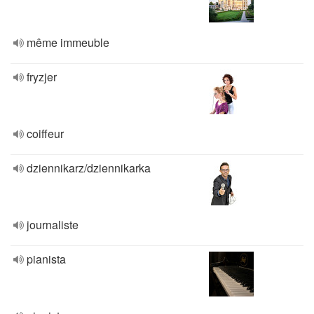
même immeuble
fryzjer
coiffeur
dziennikarz/dziennikarka
journaliste
pianista