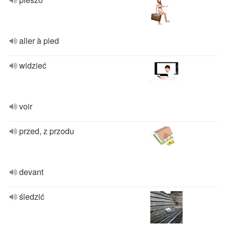
aller à pied
widzieć
voir
przed, z przodu
devant
śledzić