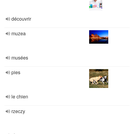
découvrir
muzea
musées
pies
le chien
rzeczy