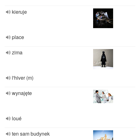
kieruje
place
zima
l'hiver (m)
wynajęte
loué
ten sam budynek