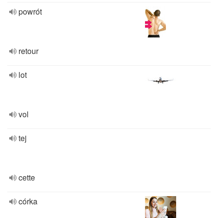
powrót
retour
lot
vol
tej
cette
córka