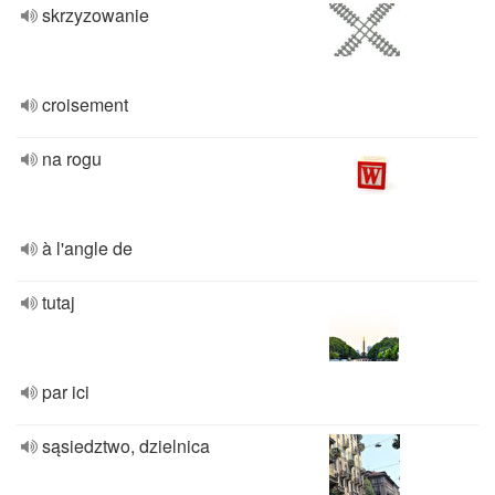
skrzyzowanie
croisement
na rogu
à l'angle de
tutaj
par ici
sąsiedztwo, dzielnica