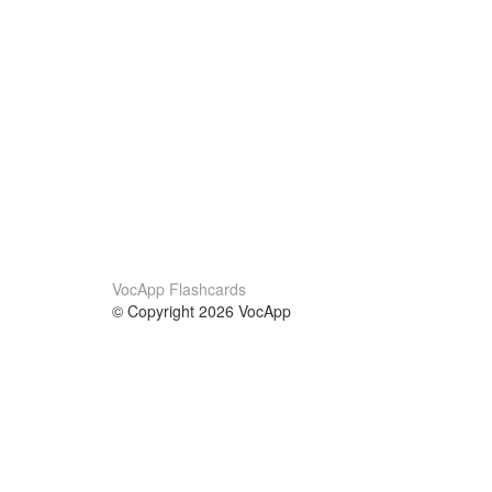
VocApp Flashcards
© Copyright 2026 VocApp
02-798 Mielczarskiego 8/58
Warsaw, Poland (EU)