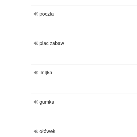
poczta
plac zabaw
linijka
gumka
ołówek