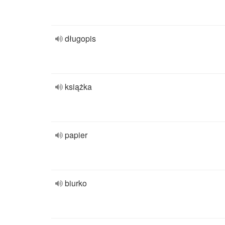
długopis
książka
papier
biurko