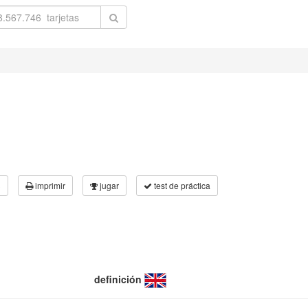
3
imprimir
jugar
test de práctica
definición