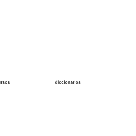
ursos
diccionarios
tudio inglés
tudio alemán
tudio francés
tudio ruso
tudio noruego
tudio sueco