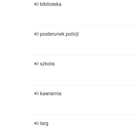
biblioteka
posterunek policji
szkoła
kawiarnia
targ