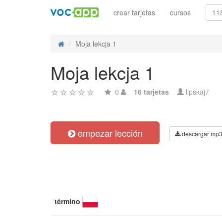
crear tarjetas
cursos
Moja lekcja 1
Moja lekcja 1
0
16 tarjetas
lipskaj7
empezar lección
descargar mp
término