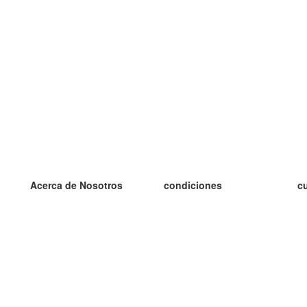
Acerca de Nosotros
condiciones
c
nuestro equipo
100% Garantía
es
blog
política de privacidad
es
prácticas Erasmus+
condiciones
es
prácticas a distancia
GDPR
es
es
Contacto
Más
es
contáctanos
tarjetas nuevas
algunos blogs
Ayuda