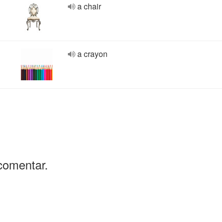
a chair
a crayon
comentar.