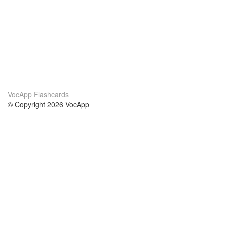
VocApp Flashcards
© Copyright 2026 VocApp
02-798 Mielczarskiego 8/58
Warsaw, Poland (EU)
Acerca de Nosotros
condiciones