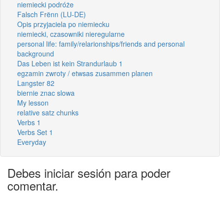
niemiecki podróże
Falsch Frënn (LU-DE)
Opis przyjaciela po niemiecku
niemiecki, czasowniki nieregularne
personal life: family/relarionships/friends and personal
background
Das Leben ist kein Strandurlaub 1
egzamin zwroty / etwsas zusammen planen
Langster 82
biernie znac slowa
My lesson
relative satz chunks
Verbs 1
Verbs Set 1
Everyday
Debes iniciar sesión para poder
comentar.