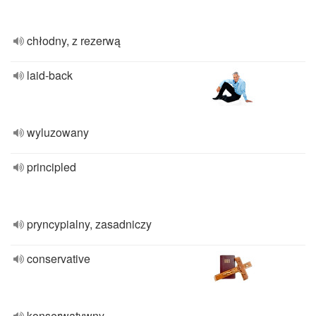
chłodny, z rezerwą
laid-back
wyluzowany
principled
pryncypialny, zasadniczy
conservative
konserwatywny