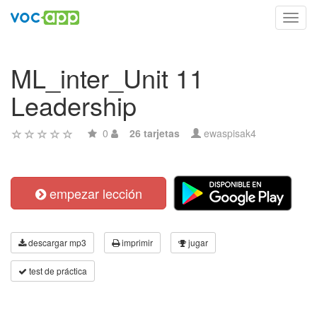
Toggl
navig
ML_inter_Unit 11
Leadership
0
26 tarjetas
ewaspisak4
empezar lección
descargar mp3
imprimir
jugar
test de práctica