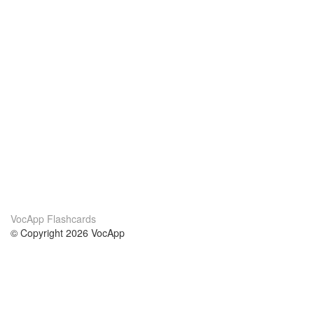
VocApp Flashcards
© Copyright 2026 VocApp
02-798 Mielczarskiego 8/58
Warsaw, Poland (EU)