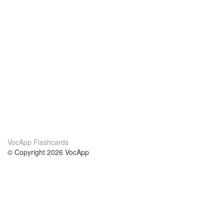
VocApp Flashcards
© Copyright 2026 VocApp
02-798 Mielczarskiego 8/58
Warsaw, Poland (EU)