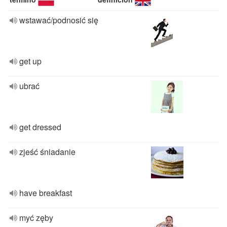
wstawać/podnosić się
get up
ubrać
get dressed
zjeść śniadanie
have breakfast
myć zęby