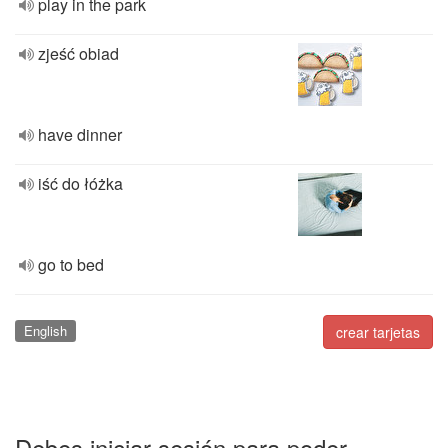
play in the park
zjeść obiad
have dinner
iść do łóżka
go to bed
English
crear tarjetas
Debes iniciar sesión para poder