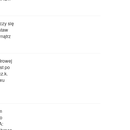
czy się
staw
wnątrz
drowej
st po
z.k.
awu
m
do
A: