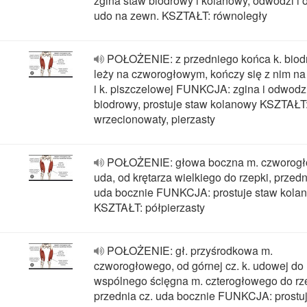
zgina staw biodrowy i kolanowy, odwodzi i 
udo na zewn. KSZTAŁT: równoległy
POŁOŻENIE: z przedniego końca k. biod
leży na czworogłowym, kończy się z nim na
i k. piszczelowej FUNKCJA: zgina i odwodz
biodrowy, prostuje staw kolanowy KSZTAŁT
wrzecionowaty, pierzasty
POŁOŻENIE: głowa boczna m. czworog
uda, od krętarza wielkiego do rzepki, przedn
uda bocznie FUNKCJA: prostuje staw kola
KSZTAŁT: półpierzasty
POŁOŻENIE: gł. przyśrodkowa m.
czworogłowego, od górnej cz. k. udowej do
wspólnego ścięgna m. czterogłowego do rze
przednia cz. uda bocznie FUNKCJA: prostu