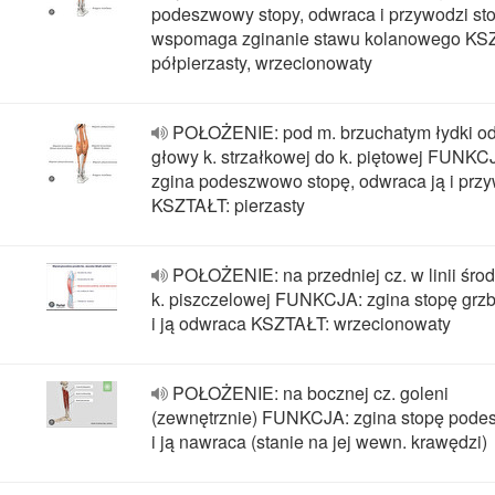
podeszwowy stopy, odwraca i przywodzi st
wspomaga zginanie stawu kolanowego KS
półpierzasty, wrzecionowaty
POŁOŻENIE: pod m. brzuchatym łydki od 
głowy k. strzałkowej do k. piętowej FUNKC
zgina podeszwowo stopę, odwraca ją i prz
KSZTAŁT: pierzasty
POŁOŻENIE: na przedniej cz. w linii śro
k. piszczelowej FUNKCJA: zgina stopę grz
i ją odwraca KSZTAŁT: wrzecionowaty
POŁOŻENIE: na bocznej cz. goleni
(zewnętrznie) FUNKCJA: zgina stopę pod
i ją nawraca (stanie na jej wewn. krawędzi)