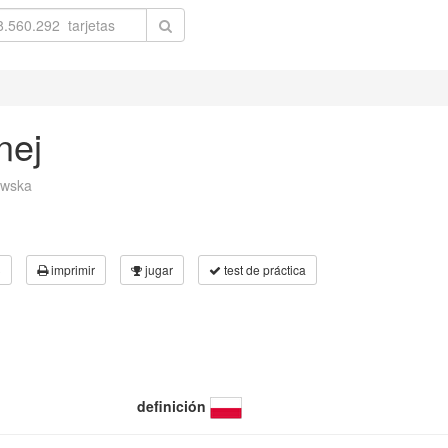
nej
owska
3
imprimir
jugar
test de práctica
definición