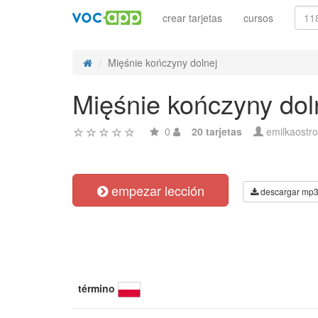
crear tarjetas
cursos
Mięśnie kończyny dolnej
Mięśnie kończyny dol
0
20 tarjetas
emilkaostr
empezar lección
descargar mp
término