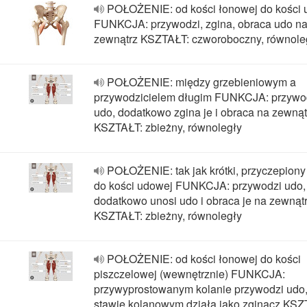
POŁOŻENIE: od kości łonowej do kości 
FUNKCJA: przywodzi, zgina, obraca udo n
zewnątrz KSZTAŁT: czworoboczny, równole
POŁOŻENIE: między grzebieniowym a
przywodzicielem długim FUNKCJA: przywo
udo, dodatkowo zgina je i obraca na zewnąt
KSZTAŁT: zbieżny, równoległy
POŁOŻENIE: tak jak krótki, przyczepiony 
do kości udowej FUNKCJA: przywodzi udo,
dodatkowo unosi udo i obraca je na zewnąt
KSZTAŁT: zbieżny, równoległy
POŁOŻENIE: od kości łonowej do kości
piszczelowej (wewnętrznie) FUNKCJA:
przywyprostowanym kolanie przywodzi udo
stawie kolanowym działa jako zginacz KSZ