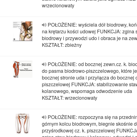
wrzecionowaty
POŁOŻENIE: wyściela dół biodrowy, koń
na krętarzu kości udowej FUNKCJA: zgina 
biodrowy i przywodzi udo i obraca je na ze
KSZTAŁT: zbieżny
POŁOŻENIE: od bocznej zewn.cz. k. bio
do pasma biodrowo-piszczelowego, które je
bocznej stronie uda i przyłącza do bocznej c
piszczelowej FUNKCJA: stabilizowanie st
kolanowego, wspomaga odwodzenie uda
KSZTAŁT: wrzecionowaty
POŁOŻENIE: rozpoczyna się na przedni
górnym kolcu biodrowym, biegnie skośnie 
przyśrodkowej cz. k. piszczelowej FUNKCJ