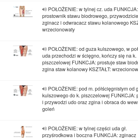
POŁOŻENIE: w tylnej cz. uda FUNKCJA:
prostownik stawu biodrowego, przywodzicie
zginacz i odwracacz stawu kolanowego KS
wrzecionowaty
POŁOŻENIE: od guza kulszowego, w po
uda przechodzi w ścięgno, kończy się na k.
piszczelowej FUNKCJA: prostuje staw biod
zgina staw kolanowy KSZTAŁT: wrzecionow
POŁOŻENIE: pod m. półścięgnistym od 
kulszowego do k. piszczelowej FUNKCJA: p
i przywodzi udo oraz zgina i obraca do wew
goleń
POŁOŻENIE: w tylnej części uda gł.
przyśrodkowa i boczna FUNKCJA: zginacz