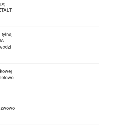
opę,
ZTAŁT:
tylnej
JA:
ywodzi
dkowej
bietowo
eszwowo