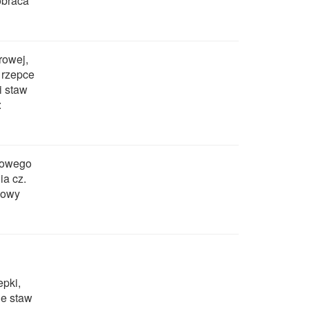
obraca
rowej,
 rzepce
i staw
:
łowego
ia cz.
nowy
pki,
je staw