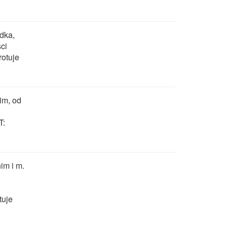
dka,
ci
rotuje
im, od
T:
m i m.
tuje