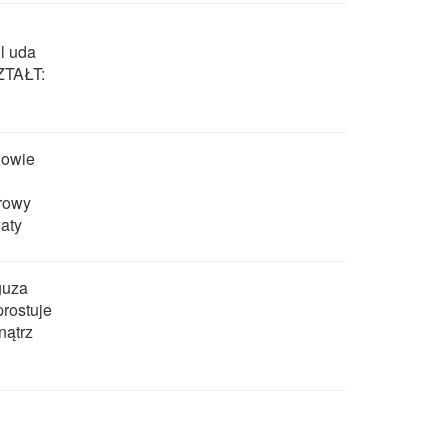
l uda
ZTAŁT:
łowie
rowy
aty
guza
rostuje
nątrz