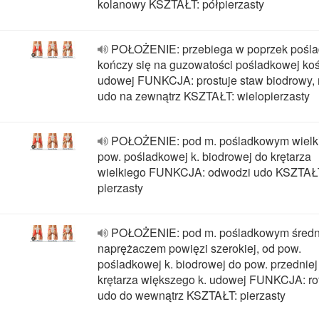
kolanowy KSZTAŁT: półpierzasty
POŁOŻENIE: przebiega w poprzek pośla
kończy się na guzowatości pośladkowej koś
udowej FUNKCJA: prostuje staw biodrowy, 
udo na zewnątrz KSZTAŁT: wielopierzasty
POŁOŻENIE: pod m. pośladkowym wielk
pow. pośladkowej k. biodrowej do krętarza
wielkiego FUNKCJA: odwodzi udo KSZTAŁ
pierzasty
POŁOŻENIE: pod m. pośladkowym średni
naprężaczem powięzi szerokiej, od pow.
pośladkowej k. biodrowej do pow. przedniej
krętarza większego k. udowej FUNKCJA: ro
udo do wewnątrz KSZTAŁT: pierzasty