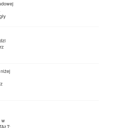
udowej
a
gły
dzi
rz
niżej
rz
, w
TAŁT: