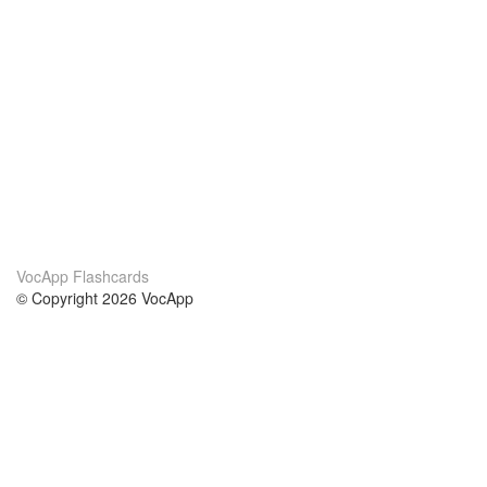
VocApp Flashcards
© Copyright 2026 VocApp
02-798 Mielczarskiego 8/58
Warsaw, Poland (EU)