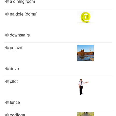
a dining room
na dole (domu)
downstairs
pojazd
drive
pilot
fence
podłoga