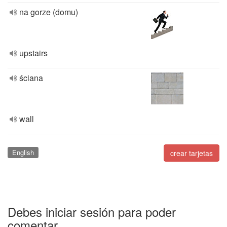
na gorze (domu)
upstairs
ściana
wall
English
crear tarjetas
Debes iniciar sesión para poder
comentar.