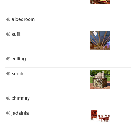
a bedroom
sufit
ceiling
komin
chimney
jadalnia