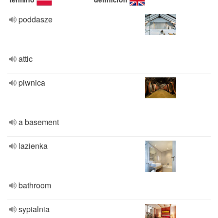
poddasze
attic
piwnica
a basement
lazienka
bathroom
sypialnia