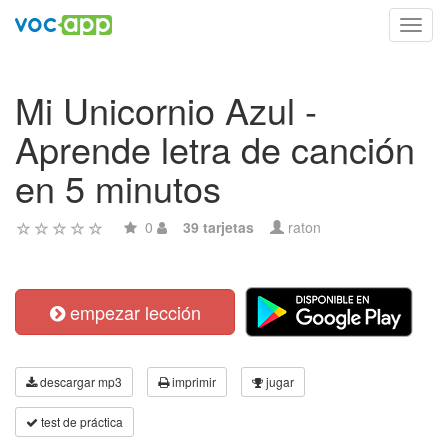
Toggl
navig
Mi Unicornio Azul -
Aprende letra de canción
en 5 minutos
0
39 tarjetas
raton
empezar lección
descargar mp3
imprimir
jugar
test de práctica