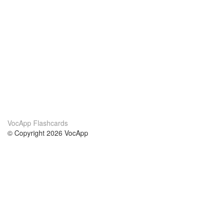
VocApp Flashcards
© Copyright 2026 VocApp
02-798 Mielczarskiego 8/58
Warsaw, Poland (EU)