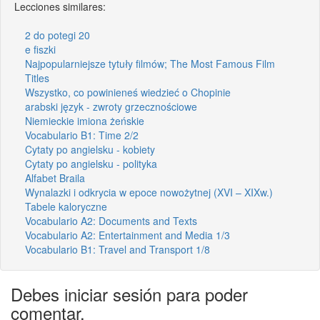
Lecciones similares:
2 do potegi 20
e fiszki
Najpopularniejsze tytuły filmów; The Most Famous Film
Titles
Wszystko, co powinieneś wiedzieć o Chopinie
arabski język - zwroty grzecznościowe
Niemieckie imiona żeńskie
Vocabulario B1: Time 2/2
Cytaty po angielsku - kobiety
Cytaty po angielsku - polityka
Alfabet Braila
Wynalazki i odkrycia w epoce nowożytnej (XVI – XIXw.)
Tabele kaloryczne
Vocabulario A2: Documents and Texts
Vocabulario A2: Entertainment and Media 1/3
Vocabulario B1: Travel and Transport 1/8
Debes iniciar sesión para poder
comentar.