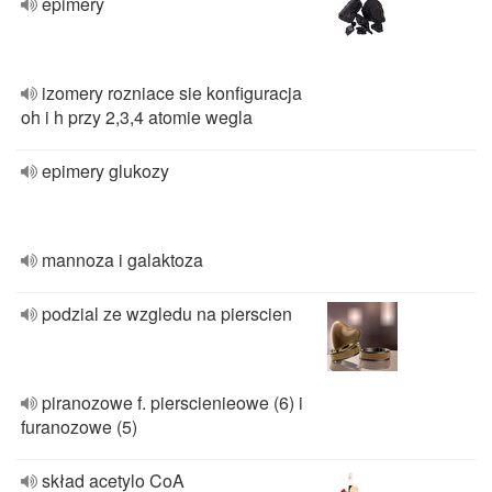
epimery
izomery rozniace sie konfiguracja
oh i h przy 2,3,4 atomie wegla
epimery glukozy
mannoza i galaktoza
podzial ze wzgledu na pierscien
piranozowe f. pierscienieowe (6) i
furanozowe (5)
skład acetylo CoA