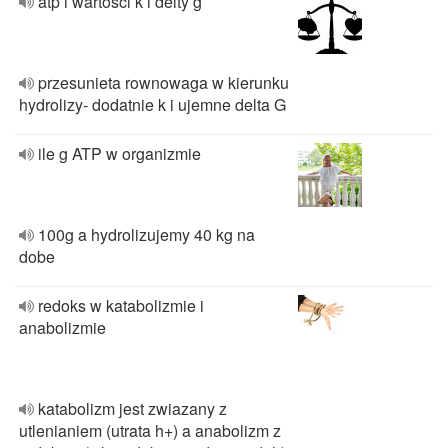
atp i wartosci k i delty g
przesunieta rownowaga w kierunku
hydrolizy- dodatnie k i ujemne delta G
ile g ATP w organizmie
100g a hydrolizujemy 40 kg na
dobe
redoks w katabolizmie i
anabolizmie
katabolizm jest zwiazany z
utlenianiem (utrata h+) a anabolizm z