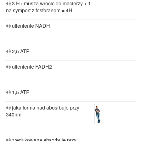
3 H+ musza wrocic do macierzy + 1
na symport z fosforanem = 4H+
utlenienie NADH
2,5 ATP
utlenienie FADH2
1,5 ATP
jaka forma nad abosrbuje przy
340nm
zredukowana absorbuje przy