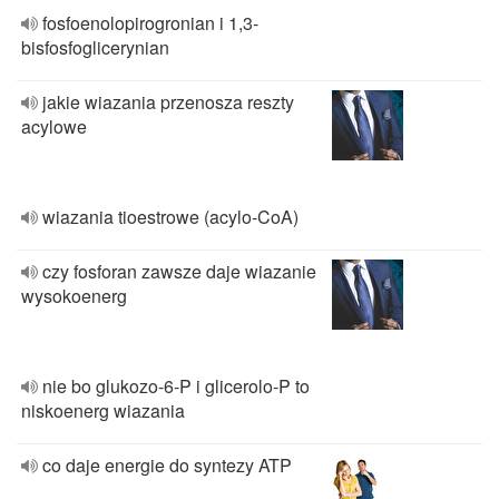
fosfoenolopirogronian i 1,3-
bisfosfoglicerynian
jakie wiazania przenosza reszty
acylowe
wiazania tioestrowe (acylo-CoA)
czy fosforan zawsze daje wiazanie
wysokoenerg
nie bo glukozo-6-P i glicerolo-P to
niskoenerg wiazania
co daje energie do syntezy ATP