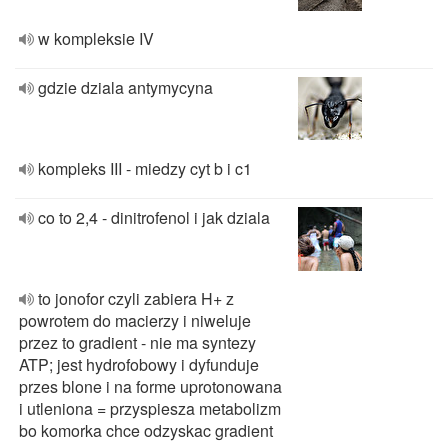
w kompleksie IV
gdzie dziala antymycyna
kompleks III - miedzy cyt b i c1
co to 2,4 - dinitrofenol i jak dziala
to jonofor czyli zabiera H+ z
powrotem do macierzy i niweluje
przez to gradient - nie ma syntezy
ATP; jest hydrofobowy i dyfunduje
przes blone i na forme uprotonowana
i utleniona = przyspiesza metabolizm
bo komorka chce odzyskac gradient