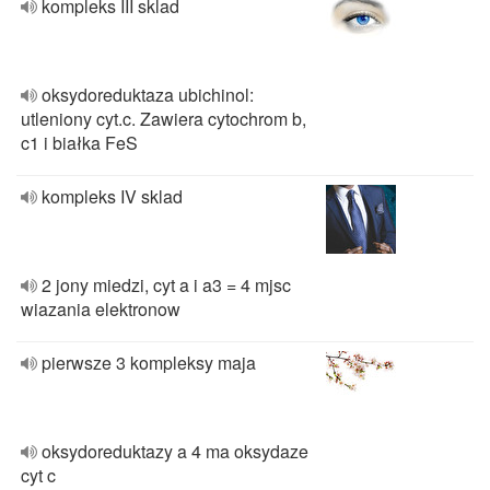
kompleks III sklad
oksydoreduktaza ubichinol:
utleniony cyt.c. Zawiera cytochrom b,
c1 i białka FeS
kompleks IV sklad
2 jony miedzi, cyt a i a3 = 4 mjsc
wiazania elektronow
pierwsze 3 kompleksy maja
oksydoreduktazy a 4 ma oksydaze
cyt c