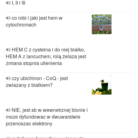
I, II i III
co robi i jaki jest hem w
cytochromach
HEM C z cysteina i do niej bialko,
HEM A z lancuchem, rolą żelaza jest
zmiana stopnia utlenienia
czy ubichinon - CoQ - jest
zwiazany z bialkiem?
NIE, jest sb w wewnetrznej blonie i
moze dyfundowac w dwuwarstwie
przenoszac elektrony