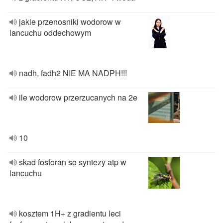
jakie przenosniki wodorow w
lancuchu oddechowym
nadh, fadh2 NIE MA NADPH!!!
ile wodorow przerzucanych na 2e
10
skad fosforan so syntezy atp w
lancuchu
kosztem 1H+ z gradientu leci