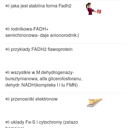
jaka jest stabilna forma Fadh2
rodnikowa-FADH+
semichinonowa- daje anionorodnik:(
przyklady FADH2 flawoprotein
wszystkie w M dehydrogenazy-
bursztynianowa, alfa glicerofosforanu,
dehydr. NADH(kompleks I i tu FMN)
przenosniki elektronow
uklady Fe-S i cytochromy (zelazo