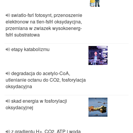
swiatlo-fsrl fotosynt, przenoszenie
elektronow na tlen-fsfrl oksydaycjna,
przemiana w zwiazek wysokoenerg-
fsfrl substratowa
etapy katabolizmu
degradacja do acetylo-CoA,
utlenianie octanu do CO2, fosforylacja
oksydacyjna
skad energia w fosforylacji
oksydacyjnej
z gradientu H+, CO2, ATP i woda