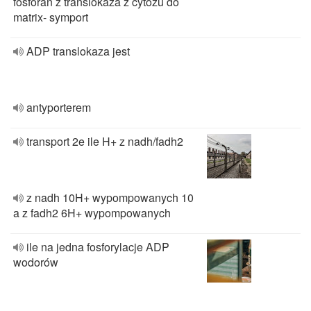
fosforan z translokaza z cytozu do
matrix- symport
ADP translokaza jest
antyporterem
transport 2e ile H+ z nadh/fadh2
z nadh 10H+ wypompowanych 10
a z fadh2 6H+ wypompowanych
ile na jedna fosforylacje ADP
wodorów