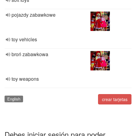
pojazdy zabawkowe
toy vehicles
broń zabawkowa
toy weapons
English
crear tarjetas
Debes iniciar sesión para poder