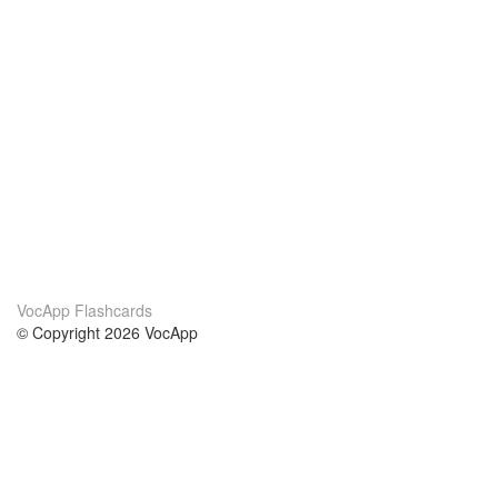
VocApp Flashcards
© Copyright 2026 VocApp
02-798 Mielczarskiego 8/58
Warsaw, Poland (EU)