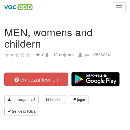
Toggl
navig
MEN, womens and
childern
0
19 tarjetas
guest2568284
empezar lección
descargar mp3
imprimir
jugar
test de práctica