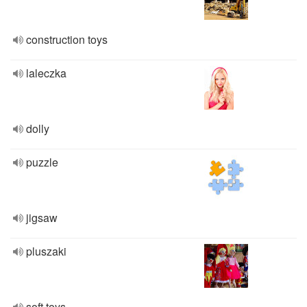
construction toys
laleczka
dolly
puzzle
jigsaw
pluszaki
soft toys