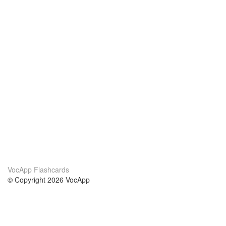
VocApp Flashcards
© Copyright 2026 VocApp
02-798 Mielczarskiego 8/58
Warsaw, Poland (EU)