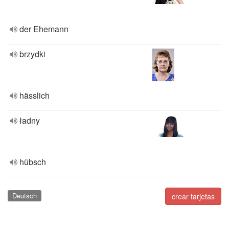
der Ehemann
brzydki
hässlich
ładny
hübsch
Deutsch
crear tarjetas