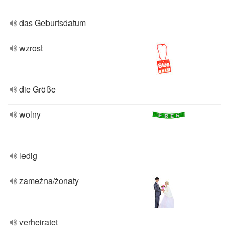
das Geburtsdatum
wzrost
die Größe
wolny
ledig
zameżna/żonaty
verheiratet