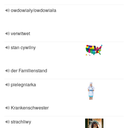
owdowiały/owdowiała
verwitwet
stan cywilny
der Familienstand
pielegniarka
Krankenschwester
strachliwy