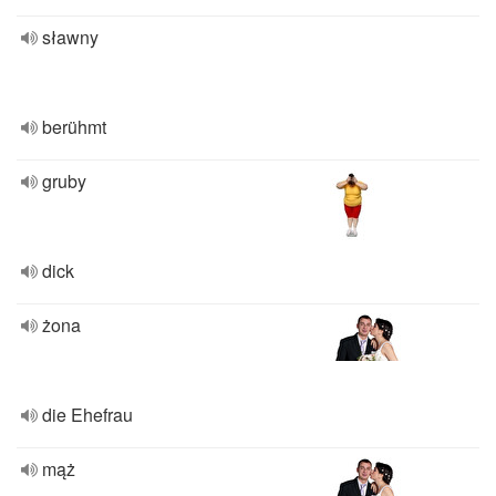
sławny
berühmt
gruby
dick
żona
die Ehefrau
mąż