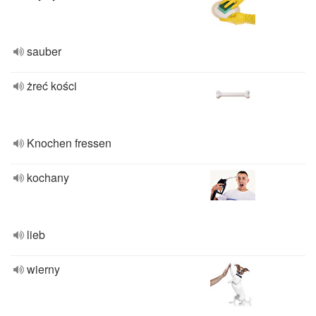
sauber
żreć kości
Knochen fressen
kochany
lieb
wierny