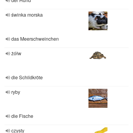
der Hund
świnka morska
das Meerschweinchen
żółw
die Schildkröte
ryby
die Fische
czysty