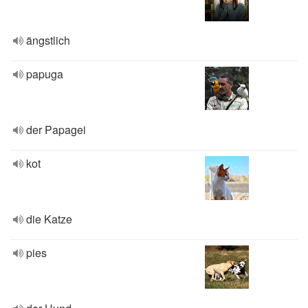
ängstlich
papuga
der Papagei
kot
die Katze
pies