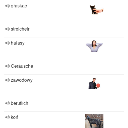
głaskać
streicheln
hałasy
Geräusche
zawodowy
beruflich
koń