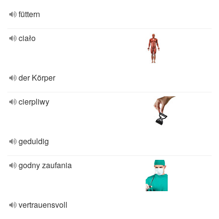
füttern
ciało
der Körper
cierpliwy
geduldig
godny zaufania
vertrauensvoll