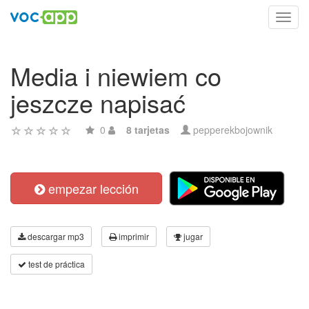
Toggl
navig
Media i niewiem co
jeszcze napisać
0
8 tarjetas
pepperekbojownik
empezar lección
descargar mp3
imprimir
jugar
test de práctica