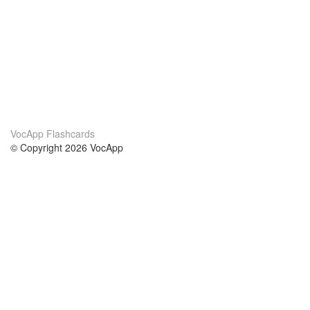
VocApp Flashcards
© Copyright 2026 VocApp
02-798 Mielczarskiego 8/58
Warsaw, Poland (EU)