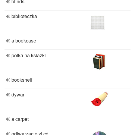
blinds
biblioteczka
a bookcase
polka na ksiazki
bookshelf
dywan
a carpet
odtwarzac plyt cd