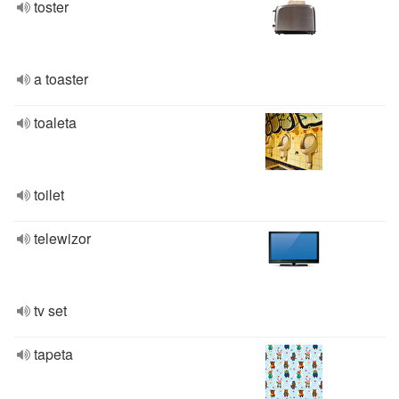
toster
a toaster
toaleta
toilet
telewizor
tv set
tapeta