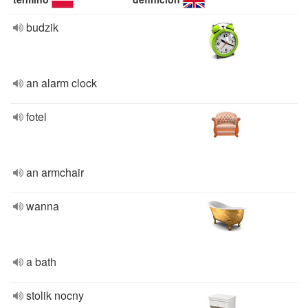
budzik
an alarm clock
fotel
an armchair
wanna
a bath
stolik nocny