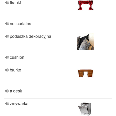
firanki
net curtains
poduszka dekoracyjna
cushion
biurko
a desk
zmywarka