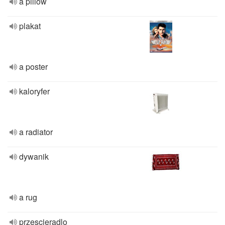
a pillow
plakat
a poster
kaloryfer
a radiator
dywanik
a rug
przescieradlo