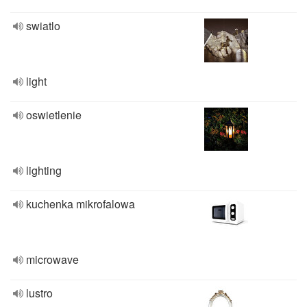
swiatlo
light
oswietlenie
lighting
kuchenka mikrofalowa
microwave
lustro