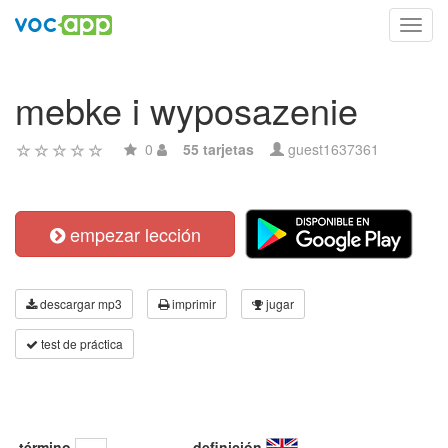
Toggl
navig
mebke i wyposazenie
0
55 tarjetas
guest1637361
empezar lección
descargar mp3
imprimir
jugar
test de práctica
término
definición