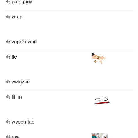
paragony
wrap
zapakować
tie
związać
fill in
wypełniać
row