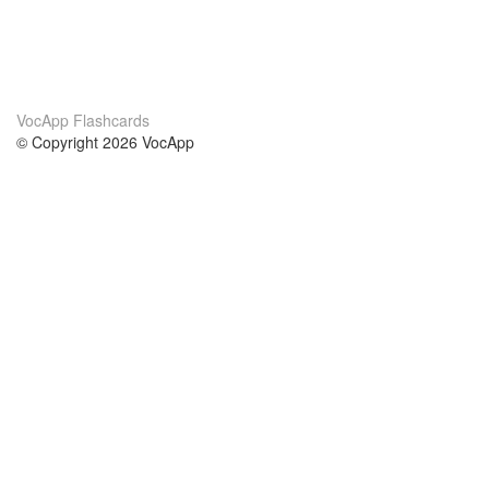
VocApp Flashcards
© Copyright 2026 VocApp
02-798 Mielczarskiego 8/58
Warsaw, Poland (EU)
Acerca de Nosotros
condiciones
nuestro equipo
100% Garantía
blog
política de privacidad
prácticas Erasmus+
condiciones