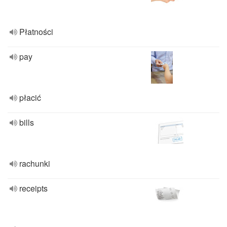
Płatności
pay
płacić
bills
rachunki
receipts