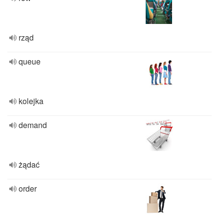
rząd
queue
kolejka
demand
żądać
order