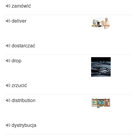
zamówić
deliver
dostarczać
drop
zrzucić
distribution
dystrybucja