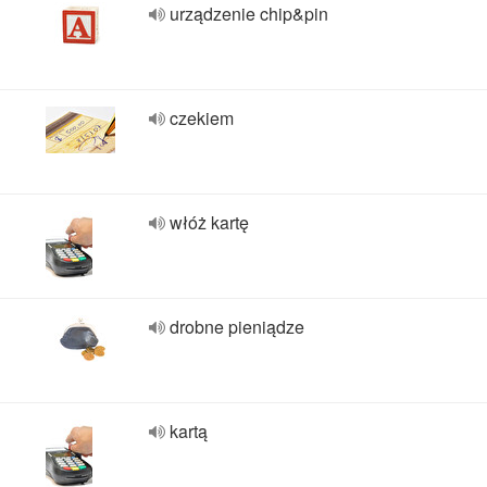
urządzenie chip&pin
czekiem
włóż kartę
drobne pieniądze
kartą