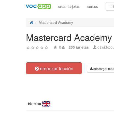
crear tarjetas
cursos
Mastercard Academy
Mastercard Academy
0
205 tarjetas
dawidkoc
empezar lección
descargar mp
término