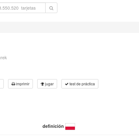
urek
3
imprimir
jugar
test de práctica
definición