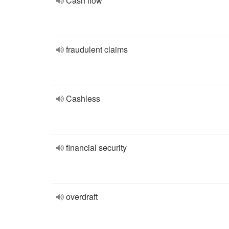
Cash flow
fraudulent claims
Cashless
financial security
overdraft