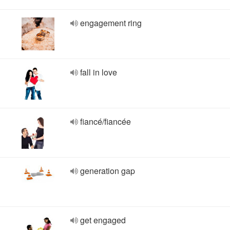
engagement ring
fall in love
fiancé/fiancée
generation gap
get engaged