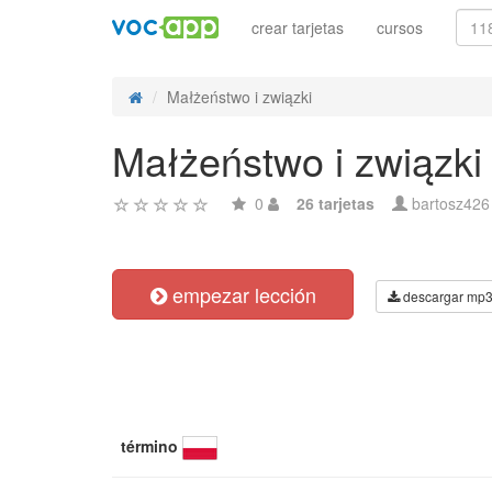
crear tarjetas
cursos
Małżeństwo i związki
Małżeństwo i związki
0
26 tarjetas
bartosz426
empezar lección
descargar mp
término