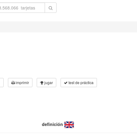
3
imprimir
jugar
test de práctica
definición