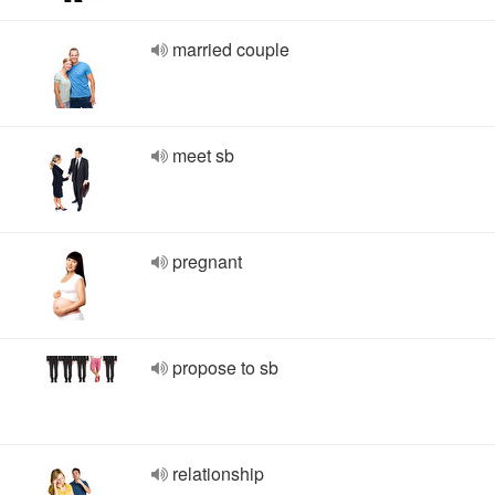
married couple
meet sb
pregnant
propose to sb
relationship