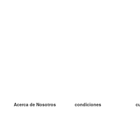
Acerca de Nosotros
condiciones
c
nuestro equipo
100% Garantía
es
blog
política de privacidad
es
prácticas Erasmus+
condiciones
es
prácticas a distancia
GDPR
es
es