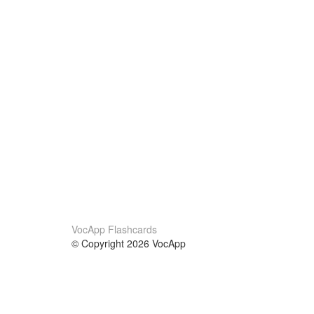
VocApp Flashcards
© Copyright 2026 VocApp
02-798 Mielczarskiego 8/58
Warsaw, Poland (EU)