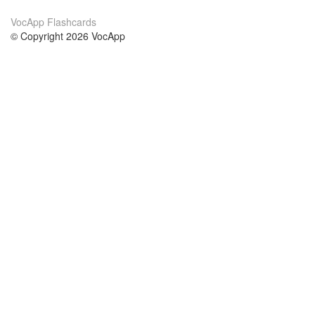
VocApp Flashcards
© Copyright 2026 VocApp
02-798 Mielczarskiego 8/58
Warsaw, Poland (EU)
Acerca de Nosotros
condiciones
nuestro equipo
100% Garantía
blog
política de privacidad
prácticas Erasmus+
condiciones
prácticas a distancia
GDPR
Contacto
cursos
contáctanos
estudio inglés