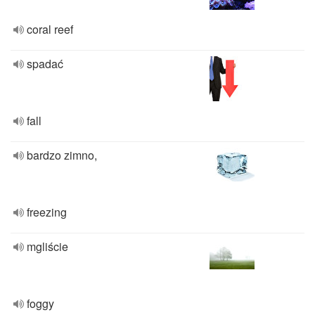
coral reef
spadać
fall
bardzo zimno,
freezing
mgliście
foggy