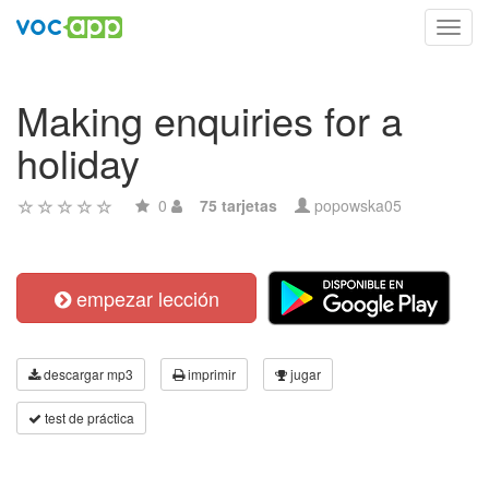
Toggl
navig
Making enquiries for a
holiday
0
75 tarjetas
popowska05
empezar lección
descargar mp3
imprimir
jugar
test de práctica