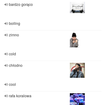
bardzo gorąco
boiling
zimno
cold
chłodno
cool
rafa koralowa