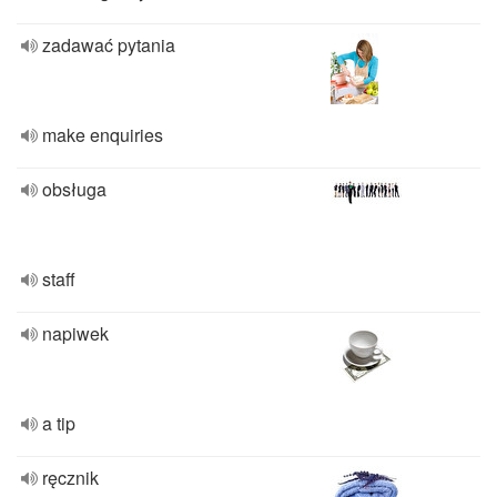
zadawać pytania
make enquiries
obsługa
staff
napiwek
a tip
ręcznik