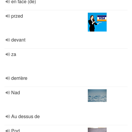
en face (de)
przed
devant
za
derrière
Nad
Au dessus de
Pod