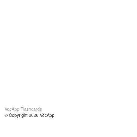
VocApp Flashcards
© Copyright 2026 VocApp
02-798 Mielczarskiego 8/58
Warsaw, Poland (EU)