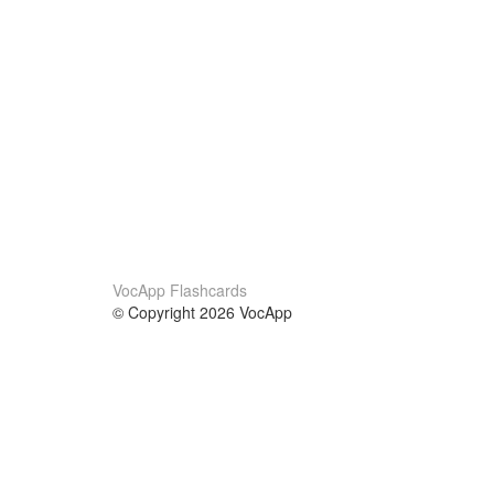
VocApp Flashcards
© Copyright 2026 VocApp
02-798 Mielczarskiego 8/58
Warsaw, Poland (EU)