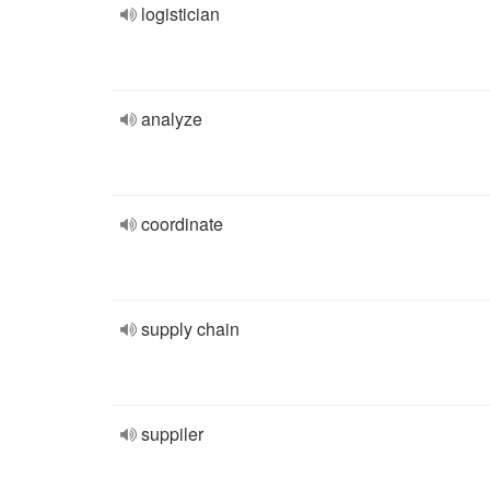
logistician
analyze
coordinate
supply chain
suppiler