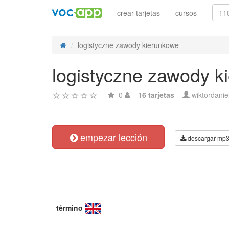
crear tarjetas
cursos
logistyczne zawody kierunkowe
logistyczne zawody k
0
16 tarjetas
wiktordanie
empezar lección
descargar mp
término