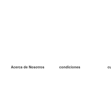
Acerca de Nosotros
condiciones
c
nuestro equipo
100% Garantía
es
blog
política de privacidad
es
prácticas Erasmus+
condiciones
es
prácticas a distancia
GDPR
es
es
Contacto
Más
es
contáctanos
tarjetas nuevas
algunos blogs
Ayuda