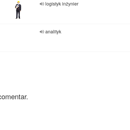
logistyk inżynier
analityk
comentar.