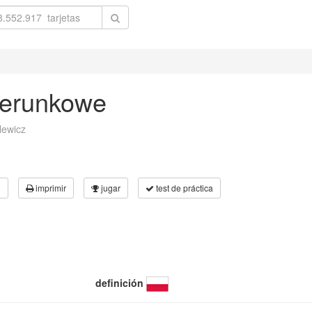
ierunkowe
lewicz
3
imprimir
jugar
test de práctica
definición