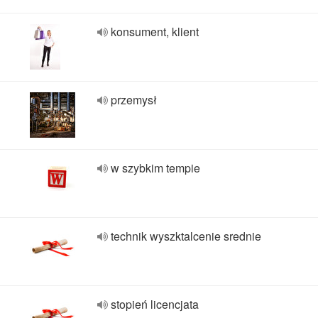
konsument, klient
przemysł
w szybkim tempie
technik wyszktalcenie srednie
stopień licencjata