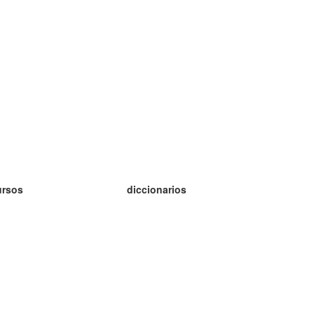
ursos
diccionarios
tudio inglés
tudio alemán
tudio francés
tudio ruso
tudio noruego
tudio sueco