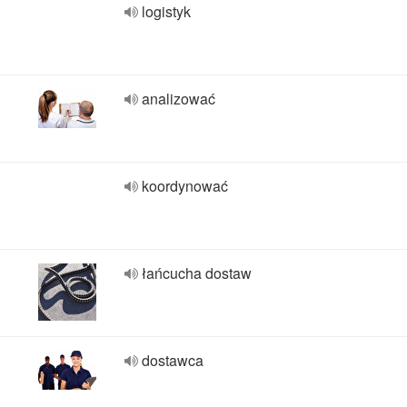
logistyk
analizować
koordynować
łańcucha dostaw
dostawca