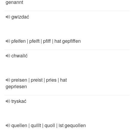
genannt
gwizdać
pfeifen | pfeift | pfiff | hat gepfiffen
chwalić
preisen | preist | pries | hat
gepriesen
tryskać
quellen | quillt | quoll | ist gequollen