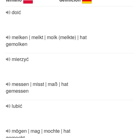
doić
melken | melkt | molk (melkte) | hat
gemolken
mierzyć
messen | misst | maß | hat
gemessen
lubić
mögen | mag | mochte | hat
gemocht