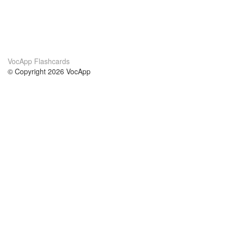
VocApp Flashcards
© Copyright 2026 VocApp
02-798 Mielczarskiego 8/58
Warsaw, Poland (EU)
Acerca de Nosotros
condiciones
nuestro equipo
100% Garantía
blog
política de privacidad
prácticas Erasmus+
condiciones